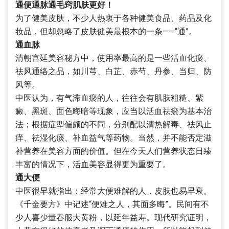
通便通脉通毛窍肌肤更好！
为了健美皮肤，不少人热衷于各种健美食品、药品及化
妆品，但却忽略了皮肤健美最根本的一条——“通”。
通血脉
清朝宫廷美容秘方中，使用率最高的是一些活血化瘀、
祛风通络之品，如川芎、白芷、赤芍、丹参、当归、防
风等。
中医认为，有气滞血瘀的人，往往会有肌肤粗糙、紫
癜、黑斑、面色晦暗等现象，应当以活血祛瘀为基本治
法；根据症型偏颇的不同，分别配以清热解毒、祛风止
痒、祛湿化痰、补血益气等药物。当然，并不能否定滋
补营养在美容方面的价值。但在今天人们营养状态日臻
丰富的情况下，活血美容显得更为重要了。
通大便
中医很早就指出：经常大便难解的人，皮肤也易早衰。
《千金要方》中记述“便难之人，其面多晦”。民间有不
少人喜少量吞服大黄粉，以延年益寿。现代研究证明，