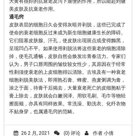
大黄有很好的抗衰老及泻下通便的作用，所以能起到健
美皮肤及抗衰老作用。
通毛窍
皮肤表层的细胞日久会变得灰暗并剥脱，这些已完成了
使命的衰老细胞反过来成为新生细胞健康生长的障碍。
它们阻塞皮肤腺、汗孔，使皮肤出现斑点或变得黝黑，
呈现凹凸不平。如果使用剥脱法将这些衰老的细胞清除
掉，使毛孔通畅，皮肤自然会焕发出青春活力。专家们
认为，男子口唇周围的皱纹较女性少，其原因在于经常
性剃须使衰老的上皮细胞得以清除。古埃及有一种衰老
细胞剥脱美肤法，即用熟石膏、蜂蜜、燕麦粥调为膏，
涂之于面，待膏干后揭去，大量衰老死亡的皮细胞粘于
膏上除去，皮肤就会白嫩润泽。用软毛刷、毛巾等物轻
擦面颊，亦具有同样效果。常洗澡、勤洗衣、化纤衣物
不贴身穿，也属通毛窍的范畴。
26 2 月, 2021
(0) 评论
作者
小倩