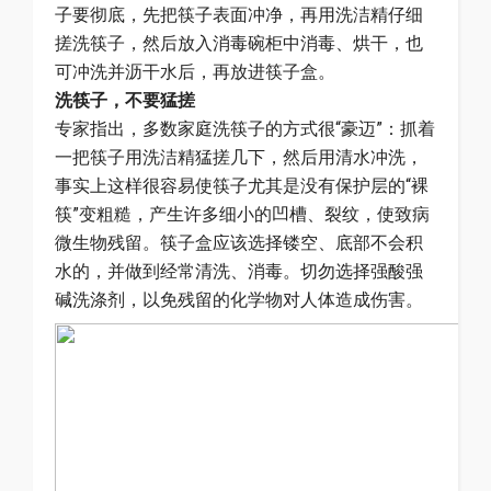
子要彻底，先把筷子表面冲净，再用洗洁精仔细
搓洗筷子，然后放入消毒碗柜中消毒、烘干，也
可冲洗并沥干水后，再放进筷子盒。
洗筷子，不要猛搓
专家指出，多数家庭洗筷子的方式很“豪迈”：抓着
一把筷子用洗洁精猛搓几下，然后用清水冲洗，
事实上这样很容易使筷子尤其是没有保护层的“裸
筷”变粗糙，产生许多细小的凹槽、裂纹，使致病
微生物残留。筷子盒应该选择镂空、底部不会积
水的，并做到经常清洗、消毒。切勿选择强酸强
碱洗涤剂，以免残留的化学物对人体造成伤害。