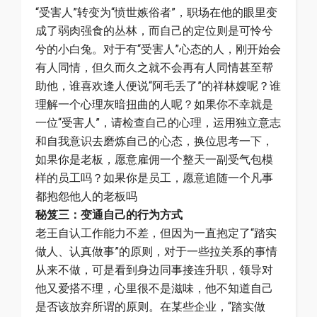
“受害人”转变为“愤世嫉俗者”，职场在他的眼里变
成了弱肉强食的丛林，而自己的定位则是可怜兮
兮的小白兔。对于有“受害人”心态的人，刚开始会
有人同情，但久而久之就不会再有人同情甚至帮
助他，谁喜欢逢人便说“阿毛丢了”的祥林嫂呢？谁
理解一个心理灰暗扭曲的人呢？如果你不幸就是
一位“受害人”，请检查自己的心理，运用独立意志
和自我意识去磨炼自己的心态，换位思考一下，
如果你是老板，愿意雇佣一个整天一副受气包模
样的员工吗？如果你是员工，愿意追随一个凡事
都抱怨他人的老板吗
秘笈三：变通自己的行为方式
老王自认工作能力不差，但因为一直抱定了“踏实
做人、认真做事”的原则，对于一些拉关系的事情
从来不做，可是看到身边同事接连升职，领导对
他又爱搭不理，心里很不是滋味，他不知道自己
是否该放弃所谓的原则。在某些企业，“踏实做