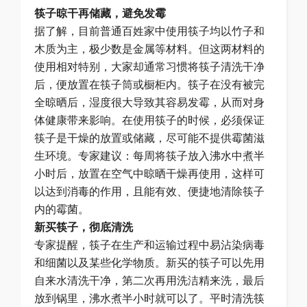
筷子晾干再储藏，避免发霉
据了解，目前普通百姓家中使用筷子均以竹子和
木质为主，极少数是金属等材料。但这两材料的
使用相对特别，大家却通常习惯将筷子清洗干净
后，便放置在筷子筒或橱柜内。筷子在没有被完
全晾晒后，湿度很大导致其容易发霉，从而对身
体健康带来影响。在使用筷子的时候，必须保证
筷子是干燥的放置或储藏，尽可能不提供霉菌滋
生环境。专家建议：每周将筷子放入沸水中煮半
小时后，放置在空气中晾晒干燥再使用，这样可
以达到消毒的作用，且能有效、便捷地清除筷子
内的霉菌。
新买筷子，彻底清洗
专家提醒，筷子在生产和运输过程中易沾染病毒
和细菌以及某些化学物质。新买的筷子可以先用
自来水清洗干净，第二次再用洗洁精来洗，最后
放到锅里，沸水煮半小时就可以了。平时清洗筷