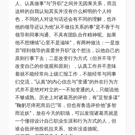
人、认真做事”与“升职”之间并无因果关系，而且
这样的自我认知其实并没有什么鲜明的个人特
色，不同的人对这句话还会有不同的理解，也许
他的领导还认为他“从不做拉关系的事”是不善于与
领导和同事沟通、不具有团队合作精神呢。如果
他不想继续“心里不是滋味”，有两种做法：一是放
弃“得到领导的喜爱并升职”这个想法，以他自己的
原则行事下去；二是改变行为方式（但并不等于
改变自己的价值观和原则），认真工作并不意味
着就不能经常向上级汇报工作，不能经常与同事
们交流，“认真”的内心信念与“变通”的外在行为方
式并不是绝对对立的——不知变通的人，只能说他
不够成熟。历史上对诸葛亮的评价，有“足智多谋”
“鞠躬尽瘁死而后已”等，但也有鲁迅评价他“多智
而近妖”，放在今天的职场，可以发现诸葛亮就是
一个懂得设计自己职业生涯和行为方式的人，但
谁会批评他投机拉关系、狡诈没道德呢。