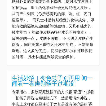
肤对外界的防御能力是下降的。 这时涂在皮肤上
的护肤品，里面的化学成分会更容易进入皮肤，
从而产生刺激（你所感觉到的痒、刺、红、闭口
痘痘等）。 而凡士林是特别稳定的化学成分， 即
能有效的隔绝灰尘细菌等微生物，又具有强大的
锁水能力（ 能锁住皮肤99%的水分不挥发走），
最关键的一点， 皮肤不吸收， 不会进入皮肤产生
刺激， 同时细菌不能在凡士林中生存， 不需要防
腐剂。这么多的优点， 使得敏感肌肤在裸脸恢复
的时候， 凡士林能起到最安全的保护。
生活妙招｜变色筷子别再用 闻一
闻看一看辨别筷子过期没
专家指出，多数家庭洗筷子的方式很“豪迈”：抓着
一把筷子用洗洁精猛搓几下，然后用清水冲洗，
事实上这样很容易使筷子尤其是没有保护层的“裸