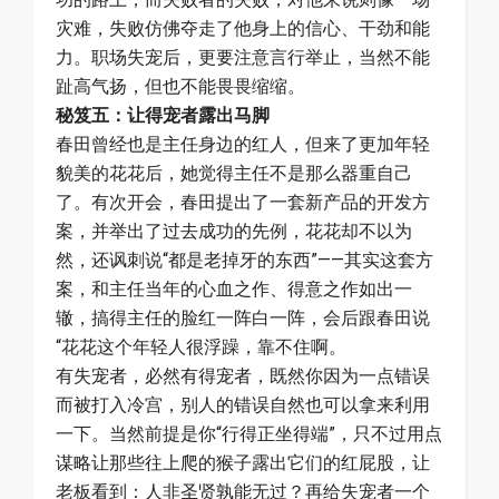
灾难，失败仿佛夺走了他身上的信心、干劲和能
力。职场失宠后，更要注意言行举止，当然不能
趾高气扬，但也不能畏畏缩缩。
秘笈五：让得宠者露出马脚
春田曾经也是主任身边的红人，但来了更加年轻
貌美的花花后，她觉得主任不是那么器重自己
了。有次开会，春田提出了一套新产品的开发方
案，并举出了过去成功的先例，花花却不以为
然，还讽刺说“都是老掉牙的东西”——其实这套方
案，和主任当年的心血之作、得意之作如出一
辙，搞得主任的脸红一阵白一阵，会后跟春田说
“花花这个年轻人很浮躁，靠不住啊。
有失宠者，必然有得宠者，既然你因为一点错误
而被打入冷宫，别人的错误自然也可以拿来利用
一下。当然前提是你“行得正坐得端”，只不过用点
谋略让那些往上爬的猴子露出它们的红屁股，让
老板看到：人非圣贤孰能无过？再给失宠者一个