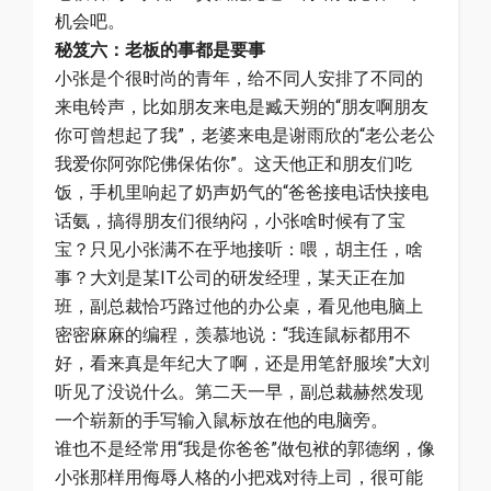
机会吧。
秘笈六：老板的事都是要事
小张是个很时尚的青年，给不同人安排了不同的
来电铃声，比如朋友来电是臧天朔的“朋友啊朋友
你可曾想起了我”，老婆来电是谢雨欣的“老公老公
我爱你阿弥陀佛保佑你”。这天他正和朋友们吃
饭，手机里响起了奶声奶气的“爸爸接电话快接电
话氨，搞得朋友们很纳闷，小张啥时候有了宝
宝？只见小张满不在乎地接听：喂，胡主任，啥
事？大刘是某IT公司的研发经理，某天正在加
班，副总裁恰巧路过他的办公桌，看见他电脑上
密密麻麻的编程，羡慕地说：“我连鼠标都用不
好，看来真是年纪大了啊，还是用笔舒服埃”大刘
听见了没说什么。第二天一早，副总裁赫然发现
一个崭新的手写输入鼠标放在他的电脑旁。
谁也不是经常用“我是你爸爸”做包袱的郭德纲，像
小张那样用侮辱人格的小把戏对待上司，很可能