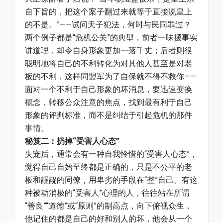
自下旨的，把这个案子翻过来就等于直接说皇上
的不是。”——试问天子犯法，何时与民同罪过？
两个例子都是“危机公关”的典型，前者一味摆事实
讲道理，却令自身形象更加一落千丈；后者则很
聪明地将自己的不利转化为对其他人甚至是对老
板的不利，这样同盟军为了自保就不得不救你——
面对一个不利于自己形象的坏消息，要迅速变换
概念，转移公众注意的焦点，找到最有利于自己
形象的评判标准，而不是纠结于引起危机的那件
事情。
秘笈二：扔掉“受害人心态”
失宠后，通常会有一种自我怜惜的“受害人心态”，
觉得自己自始至终都是正确的，只是不公平的老
板和龌龊的同僚，用卑劣的手段在“整”自己。有这
种被动消极的“受害人”心理的人，往往站在所谓
“善良”“道德”或“原则”的制高点，向下俯视众生，
他记住的都是自己的好和别人的坏，他会从一个