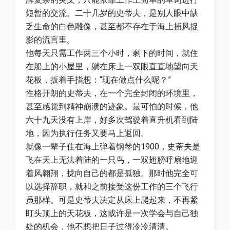
短暂的交流。二十几岁的史蒂夫，是别人眼中缺
乏生命的白色雕像，甚至都不存在于海上捕风捉
影的流言里。
他每天只需工作两三个小时，剩下的时间，就住
在船上的小屋里，躺在床上一双眼直直地望向天
花板，扳着手指想：“现在做点什么呢？”
性格开朗的史蒂夫，在一个完全封闭的环境里，
甚至感觉到精神崩溃的迹象。最可怕的时候，他
六十九天没有上岸，好多次驾驶着直升机看到陆
地，因为执行任务又要马上返回。
就像一辈子住在海上弹着钢琴的1900，史蒂夫是
飞在天上无法着陆的一只鸟，一双翅膀呼扇地迎
着风翱翔，拢向自己的都是孤独。那时他完全可
以选择辞职，就和之前接受这份工作的三个飞行
员那样。可是史蒂夫决定从床上爬起来，不再紧
盯头顶上的天花板，这或许是一次学会与自己独
处的机会，他不想把日子过得冷冷清清。