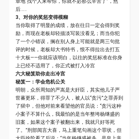
章地“找个人来帮你，你就不必那么辛苦了”，然
后……
3、对你的奖惩变得模糊
当你取得了明显的成绩，放在往日一定会得到奖
励，而现在老板却轻描淡写装没看见；而当你犯
了一个小错误，搁在别人身上可能就是两三句批
评的时候，老板却大书特书，恨不得拉出去打五
十大板——你就应该明白，以往的奖惩标准在你身
上已经不适用了，你正式被打入冷宫
六大秘笈助你走出冷宫
秘笈一：学会危机公关
明朝，众所周知的严嵩是大奸臣，其实他儿子严
世蕃更坏，得罪了不少人，被人以“贪污”之罪弄到
了狱中，但他对前来看望他的官员说：“贪污这种
小案子不算什么，我最怕的是当年整垮杨继盛的
旧案，如果这个案子被翻出来，我就只好等死
了。”刑部闻言大喜，马上重笔勾画这个罪状，但
大臣徐阶看了后说：“当年杨继盛被杀，是皇上亲