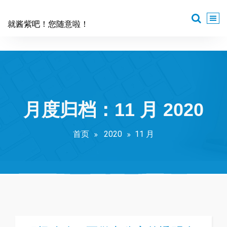
跳
至
就酱紫吧！您随意啦！
正
文
月度归档：11 月 2020
首页
2020
11 月