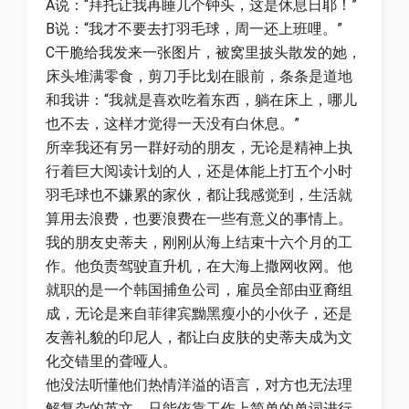
A说：“拜托让我再睡几个钟头，这是休息日耶！”
B说：“我才不要去打羽毛球，周一还上班哩。”
C干脆给我发来一张图片，被窝里披头散发的她，
床头堆满零食，剪刀手比划在眼前，条条是道地
和我讲：“我就是喜欢吃着东西，躺在床上，哪儿
也不去，这样才觉得一天没有白休息。”
所幸我还有另一群好动的朋友，无论是精神上执
行着巨大阅读计划的人，还是体能上打五个小时
羽毛球也不嫌累的家伙，都让我感觉到，生活就
算用去浪费，也要浪费在一些有意义的事情上。
我的朋友史蒂夫，刚刚从海上结束十六个月的工
作。他负责驾驶直升机，在大海上撒网收网。他
就职的是一个韩国捕鱼公司，雇员全部由亚裔组
成，无论是来自菲律宾黝黑瘦小的小伙子，还是
友善礼貌的印尼人，都让白皮肤的史蒂夫成为文
化交错里的聋哑人。
他没法听懂他们热情洋溢的语言，对方也无法理
解复杂的英文，只能依靠工作上简单的单词进行