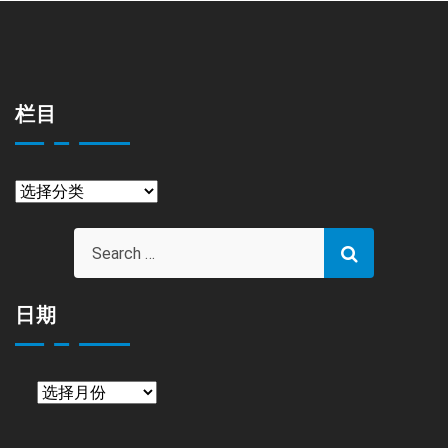
栏目
栏
目
日期
日
期