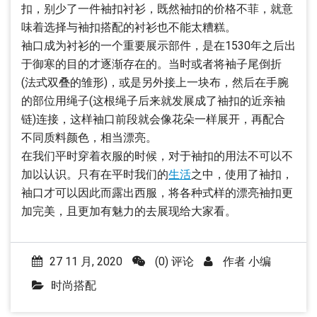
扣，别少了一件袖扣衬衫，既然袖扣的价格不菲，就意
味着选择与袖扣搭配的衬衫也不能太糟糕。
袖口成为衬衫的一个重要展示部件，是在1530年之后出
于御寒的目的才逐渐存在的。当时或者将袖子尾倒折
(法式双叠的雏形)，或是另外接上一块布，然后在手腕
的部位用绳子(这根绳子后来就发展成了袖扣的近亲袖
链)连接，这样袖口前段就会像花朵一样展开，再配合
不同质料颜色，相当漂亮。
在我们平时穿着衣服的时候，对于袖扣的用法不可以不
加以认识。只有在平时我们的
生活
之中，使用了袖扣，
袖口才可以因此而露出西服，将各种式样的漂亮袖扣更
加完美，且更加有魅力的去展现给大家看。
27 11 月, 2020
(0) 评论
作者
小编
时尚搭配