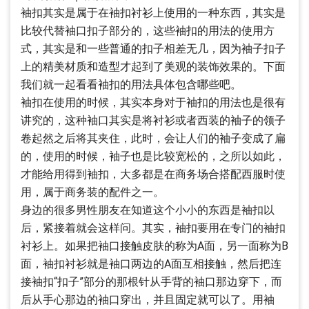
袖扣其实是属于在袖扣衬衫上使用的一种东西，其实是
比较代替袖口扣子部分的，这些袖扣的用法的使用方
式，其实是和一些普通的扣子相差无几，因为袖子扣子
上的精美材质和造型才起到了美观的装饰效果的。下面
我们就一起看看袖扣的用法具体包含哪些吧。
袖扣在使用的时候，其实本身对于袖扣的用法也是很有
讲究的，这种袖口其实是将衬衫或者西装的袖子的领子
卷起然之后将其夹住，此时，会让人们的袖子变成了扁
的，使用的时候，袖子也是比较宽松的，之所以如此，
才能给用得到袖扣，大多都是在商务场合搭配西服时使
用，属于商务装的配件之一。
身边的很多男性朋友在知道这个小小的东西是袖扣以
后，紧接着就会这样问。其实，袖扣要用在专门的袖扣
衬衫上。如果把袖口接触皮肤的称为A面，另一面称为B
面，袖扣衬衫就是袖口两边的A面互相接触，然后把连
接袖扣“扣子”部分的那根针从手背的袖口那边穿下，而
后从手心那边的袖口穿出，并且固定就可以了。用袖