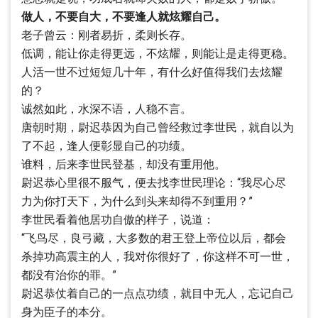
做人，不要自大，不要逢人就炫耀自己。
老子曾云：刚者易折，柔则长存。
低调，能让你走得更远，不炫耀，则能让是走得更稳。
人活一世不过短短几十年，有什么好值得我们去炫耀
的？
诚然如此，水深不语，人稳不言。
唐朝时期，尉迟恭因为自己曾经救过李世民，就自以为
了不起，逢人便彰显自己的功绩。
谁料，后来李世民登基，却没有重用他。
尉迟恭心里很不服气，便去找李世民理论：“我尽心尽
力为你打天下，为什么到头来却得不到重用？”
李世民看着他居功自傲的样子，说道：
“飞鸟尽，良弓藏，大多数的君王登上帝位以后，都会
杀掉功高震主的人，我对你很好了，你这样不可一世，
都没有治你的罪。”
尉迟恭仗着自己的一点点功绩，就目中无人，忘记自己
身为臣子的本分。