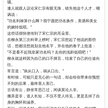
骚。
逢人就跟人议论宋仁宗有眼无珠，错失他这个人才，嘲
讽说：
“功名利禄算什么啊？我宁愿把功名换作，美酒和美女
的婉转低唱。”
这些话很快便传到了宋仁宗的耳朵里。
在柳永第三次科举上榜时，宋仁宗想起了他说的那些
话，想都没想就划去他名字，并在他的卷子上批道：
“不是看不起我皇家功名吗？去你的浅斟低唱吧！”
柳永就这样因为自己的口不择言，结束了自己的仕途向
往。
常言道：“病从口入，祸从口出。”
有时候，可能只是无心的一句话，却会给你带来你预想
不到的后果，最终害人害己。
古语有云，静坐常思己过，闲谈莫论人非。
搬弄是非，道人长短，不仅不受人待见，更是丢掉了自
身的胸怀和涵养。