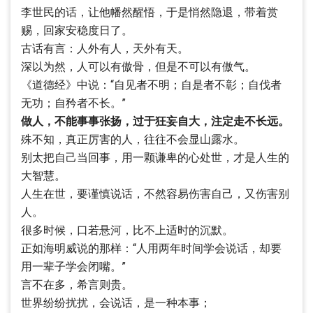
李世民的话，让他幡然醒悟，于是悄然隐退，带着赏
赐，回家安稳度日了。
古话有言：人外有人，天外有天。
深以为然，人可以有傲骨，但是不可以有傲气。
《道德经》中说：“自见者不明；自是者不彰；自伐者
无功；自矜者不长。”
做人，不能事事张扬，过于狂妄自大，注定走不长远。
殊不知，真正厉害的人，往往不会显山露水。
别太把自己当回事，用一颗谦卑的心处世，才是人生的
大智慧。
人生在世，要谨慎说话，不然容易伤害自己，又伤害别
人。
很多时候，口若悬河，比不上适时的沉默。
正如海明威说的那样：“人用两年时间学会说话，却要
用一辈子学会闭嘴。”
言不在多，希言则贵。
世界纷纷扰扰，会说话，是一种本事；