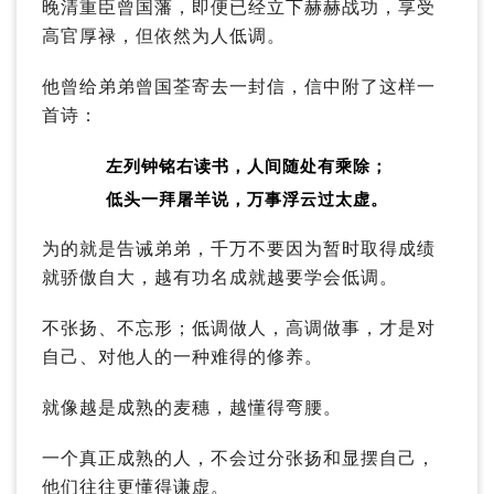
晚清重臣曾国藩，即便已经立下赫赫战功，享受
高官厚禄，但依然为人低调。
他曾给弟弟曾国荃寄去一封信，信中附了这样一
首诗：
左列钟铭右读书，人间随处有乘除；
低头一拜屠羊说，万事浮云过太虚。
为的就是告诫弟弟，千万不要因为暂时取得成绩
就骄傲自大，越有功名成就越要学会低调。
不张扬、不忘形；低调做人，高调做事，才是对
自己、对他人的一种难得的修养。
就像越是成熟的麦穗，越懂得弯腰。
一个真正成熟的人，不会过分张扬和显摆自己，
他们往往更懂得谦虚。