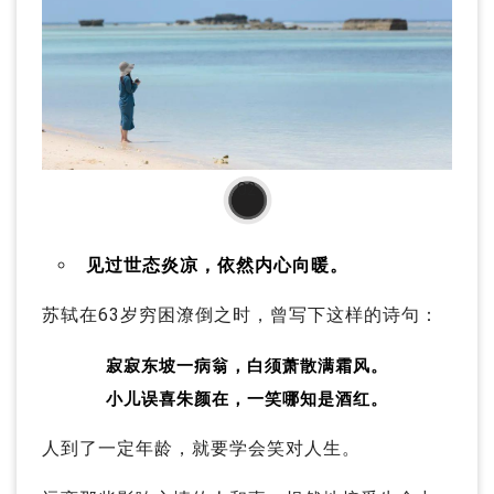
02
见过世态炎凉，依然内心向暖。
苏轼在63岁穷困潦倒之时，曾写下这样的诗句：
寂寂东坡一病翁，白须萧散满霜风。
小儿误喜朱颜在，一笑哪知是酒红。
人到了一定年龄，就要学会笑对人生。