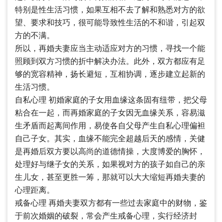
特别是性生活习惯，如果互相不去了解和熟悉对方的欲
望、要求和技巧，很可能导致性生活的不和谐，引起双
方的不满。
所以，再婚夫妻应当主动适应对方的习惯，寻找一个能
照顾到双方习惯的折中解决办法。此外，双方都应有足
够的宽容精神，扬长避短，互相协调，逐步建立起新的
生活习惯。
自私心理 初婚家庭的子女用血缘这条固有纽带，把父母
粘合在一起，而再婚家庭的子女因无血缘关系，容易滋
生矛盾而起离间作用，易使各自父母产生自私心理偏袒
自己子女。其实，血缘不能完全超越后天的感情，关健
是再婚后双方要以高尚的道德情操，大度博爱的胸怀，
处理好与继子女的关系，如果视对方的孩子如自己的亲
生儿女，甚至更胜一筹，那就可以大大缩短再婚夫妻的
心理距离。
戒备心理 再婚夫妻双方都有一些过去家庭中的财物，鉴
于前次婚姻的破裂，常会产生戒备心理，实行经济封