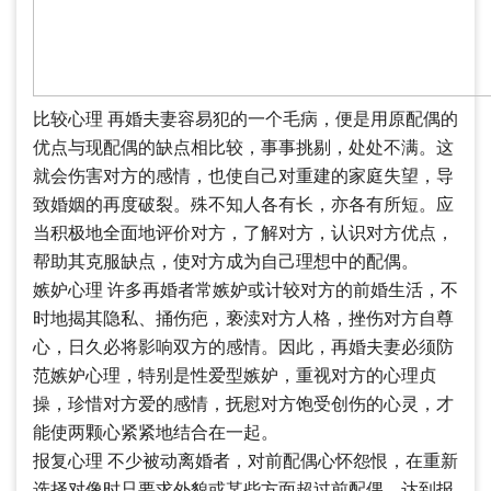
比较心理 再婚夫妻容易犯的一个毛病，便是用原配偶的
优点与现配偶的缺点相比较，事事挑剔，处处不满。这
就会伤害对方的感情，也使自己对重建的家庭失望，导
致婚姻的再度破裂。殊不知人各有长，亦各有所短。应
当积极地全面地评价对方，了解对方，认识对方优点，
帮助其克服缺点，使对方成为自己理想中的配偶。
嫉妒心理 许多再婚者常嫉妒或计较对方的前婚生活，不
时地揭其隐私、捅伤疤，亵渎对方人格，挫伤对方自尊
心，日久必将影响双方的感情。因此，再婚夫妻必须防
范嫉妒心理，特别是性爱型嫉妒，重视对方的心理贞
操，珍惜对方爱的感情，抚慰对方饱受创伤的心灵，才
能使两颗心紧紧地结合在一起。
报复心理 不少被动离婚者，对前配偶心怀怨恨，在重新
选择对像时只要求外貌或某些方面超过前配偶，达到报