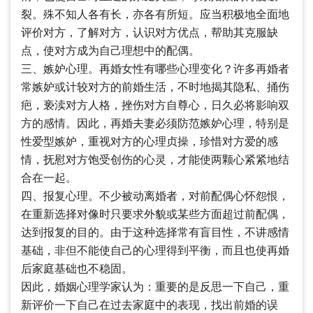
裂。殊不知人各有长，亦各有所短。应当积极地全面地
评价对方，了解对方，认识对方优点，帮助其克服缺
点，使对方成为自己理想中的配偶。
三、嫉妒心理。再婚女性有哪些心理变化？许多再婚者
常嫉妒或计较对方的前婚生活，不时地揭其隐私、捅伤
疤，亵渎对方人格，挫伤对方自尊心，日久必将影响双
方的感情。因此，再婚夫妻必须防范嫉妒心理，特别是
性爱型嫉妒，重视对方的心理贞操，珍惜对方爱的感
情，抚慰对方饱受创伤的心灵，才能使两颗心紧紧地结
合在一起。
四、报复心理。不少被动离婚者，对前配偶心怀怨恨，
在重新选择对像时只要求外貌或某些方面超过前配偶，
达到报复的目的。由于这种选择常有盲目性，不讲感情
基础，非但不能使自己的心理得到平衡，而且也使再婚
后家庭基础也不稳固。
因此，婚姻心理学家认为：重要的是反思一下自己，重
新评价一下自己在过去家庭中的表现，找出前婚的误