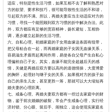
适应，特别是性生活习惯，如果互相不去了解和熟悉对
方的欲望、要求和技巧，很可能导致性生活的不和谐，
引起双方的不满。所以，再婚夫妻应当主动适应对方的
习惯，寻找一个能照顾到双方习惯的折中解决办法。此
外，双方都应有足够的宽容精神，扬长避短，互相协
调，逐步建立起新的生活习惯。
六、自私心理。初婚家庭的子女用血缘这条固有纽带，
把父母粘合在一起，而再婚家庭的子女因无血缘关系，
容易滋生矛盾而起离间作用，易使各自父母产生自私心
理偏袒自己子女。其实，血缘不能完全超越后天的感
情，关健是再婚后双方要以高尚的道德情操，大度博爱
的胸怀，处理好与继子女的关系，如果视对方的孩子如
自己的亲生儿女，甚至更胜一筹，那就可以大大缩短再
婚夫妻的心理距离。
七、戒备心理。再婚夫妻双方都有一些过去家庭中的财
物，鉴于前次婚姻的破裂，常会产生戒备心理，实行经
济封锁、分心眼、留后手、闹独立，这会使现实家庭名