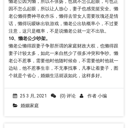
懒老公因为懒，所以不张扬，也就不怎么起眼，可也正
因不怎么起眼，所以让人放心，妻子也感觉挺安全。懒
老公懒得费神寻欢作乐，懒得去管女人需要玫瑰还是情
话，懒得玩暧昧出轨游戏，懒老公出轨概率小，不过要
注意，这只是概率，不是说懒老公就一定不出轨。
10、懒老公少吵架。
懒老公懒得跟妻子争那所谓的家庭财政大权，也懒得跟
妻子计较太多，如此一来自然少了很多冲突和争吵。懒
老公不惹事，需要他时他随时候命，不需要他时他就一
边站，他不惹事生非，不无事找事，凡事让着妻子，图
个就是个省心，婚姻生活就该如此，这样多好。
25 3 月, 2021
(0) 评论
作者
小编
婚姻家庭