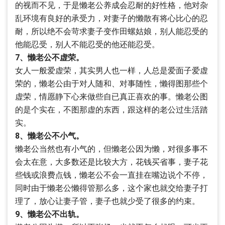
的视而不见，于是懒老公养成会忍耐的好性格，他对杂
乱环境有良好的承受力，对妻子的懒散有将心比心的忍
耐，所以绝不会苛求妻子变作田螺姑娘，别人能忍受的
他能忍受，别人不能忍受的他还能忍受。
7、懒老公不虚荣。
女人一般爱虚荣，其实男人也一样，人总是爱面子爱虚
荣的，懒老公由于对人随和、对事随性，懒得图那些个
虚荣，情愿静下心来做些自已真正喜欢的事。懒老公图
的是个实在，不图那虚的东西，跟这样的老公过生活踏
实。
8、懒老公不小气。
懒老公当然也有小气的，但懒老公因为懒，对很多事不
会太在意，大多数还是比较大方，花钱买省事，妻子花
些钱或浪费点钱，懒老公不会一直挂在嘴边说个不停，
同时由于懒老公懒得管那么多，这个家也就交给妻子打
理了，放心让妻子管，妻子也就少受了很多的约束。
9、懒老公不出轨。