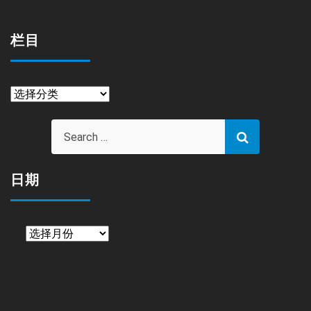
栏目
栏
目
日期
日
期