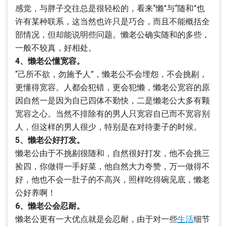
感觉，与胖子交往总是很轻松的，看来“懒”与“随和”也
许有某种联系，这当然也许只是巧合，而且不能概括全
部情况，但却能说明些问题。懒老公确实随和的多些，
一般不较真，好相处。
4、懒老公懂宽容。
“己所不欲，勿施予人”，懒老公不会埋怨，不会挑剔，
更懂得宽容。人都会犯错，更会犯懒，懒老公宽容的原
因自然一是因为自已四体不勤快，二是懒老公大多有颗
宽容之心。当然不排除有的男人只宽容自已而不宽容别
人，但这样的男人很少，特别是在对待妻子的时候。
5、懒老公好打发。
懒老公由于不挑剔很随和，自然很好打发，他不会挑三
捡四，你做得一手好菜，他自然大力夸赞，万一做得不
好，他也不会一肚子的不高兴，照样吃得碗见底，懒老
公好养啊！
6、懒老公会忍耐。
懒老公更有一大优点就是会忍耐，由于对一些
生活
细节