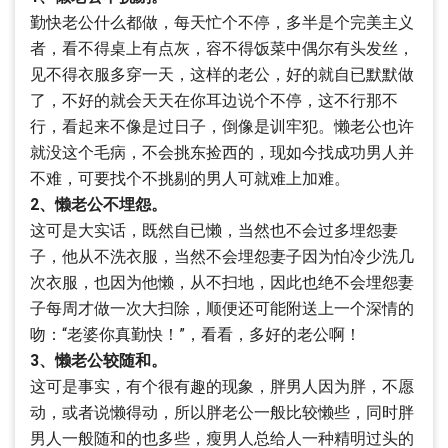
勤快老公什么都做，每天忙个不停，多半是个完美主义
者，看不得桌上有点灰，容不得饭菜中偶尔有头发丝，
见不得衣服多穿一天，这样的老公，好的就自已默默做
了，不好的就会天天在你耳边说个不停，这不行那不
行，看起来不像是过日子，倒像是训牢犯。懒老公也许
就没这个毛病，不会挑东捡西的，现如今找成功男人并
不难，可要找个不挑剔的男人可就难上加难。
2、懒老公不埋怨。
这可是大实话，既然自已懒，当然也不会过多埋怨妻
子，他从不洗衣服，当然不会埋怨妻子因为怕冷少洗几
次衣服，也因为他懒，从不扫地，因此也绝不会埋怨妻
子每周才做一次大扫除，顺便还可能附送上一个深情的
吻：“老婆你真勤快！”，看看，多好的老公啊！
3、懒老公较随和。
这可是事实，有个很有趣的现象，胖男人因为胖，不愿
动，或者说懒得动，所以胖老公一般比较懒些，同时胖
男人一般随和的也多些，瘦男人总给人一种精明过头的