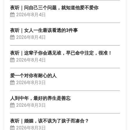
夜听｜问自己三个问题，就知道他爱不爱你
2026年8月4日
夜听｜女人一生最该看透的3件事
2026年8月4日
夜听｜这辈子你会遇见谁，早已命中注定，很准！
2026年8月4日
爱一个对你有耐心的人
2026年8月3日
人到中年，最好的养生是善忘
2026年8月3日
夜听｜婚姻，该不该为了孩子而凑合？
2026年8月3日