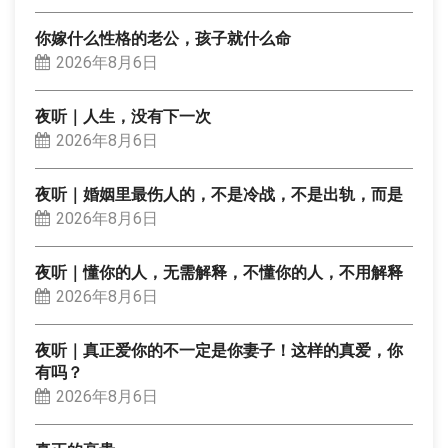
你嫁什么性格的老公，孩子就什么命
2026年8月6日
夜听｜人生，没有下一次
2026年8月6日
夜听｜婚姻里最伤人的，不是冷战，不是出轨，而是
2026年8月6日
夜听｜懂你的人，无需解释，不懂你的人，不用解释
2026年8月6日
夜听｜真正爱你的不一定是你妻子！这样的真爱，你
有吗？
2026年8月6日