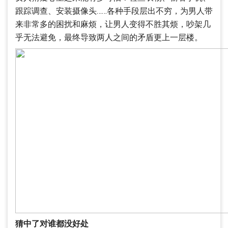
跟踪调查、安装摄像头……各种手段层出不穷，为男人带
来非常多的困扰和麻烦，让男人变得不胜其烦，吵架几
乎无法避免，最终导致两人之间的矛盾更上一层楼。
猜中了对谁都没好处