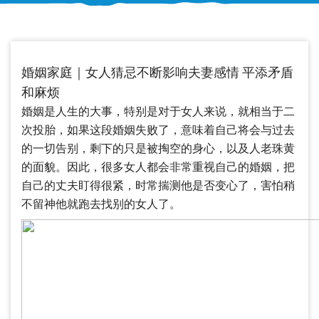
婚姻家庭｜女人猜忌不断影响夫妻感情 平添矛盾
和麻烦
婚姻是人生的大事，特别是对于女人来说，就相当于二
次投胎，如果这段婚姻失败了，意味着自己将会与过去
的一切告别，剩下的只是被掏空的身心，以及人老珠黄
的面貌。因此，很多女人都会非常重视自己的婚姻，把
自己的丈夫盯得很紧，时常揣测他是否变心了，害怕稍
不留神他就跑去找别的女人了。