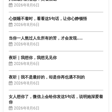
2026年8月6日
心烦睡不着时，看看这5句话，让你心静顿悟
2026年8月6日
当你一人熬过人生所有的苦，才会发现……
2026年8月6日
夜听｜我想你，我想见见你
2026年8月6日
夜听｜我不是最好的，却是你再也遇不到的
2026年8月6日
女人想你了，微信上会给你发这5句话，说明她深爱着
你
2026年8月6日