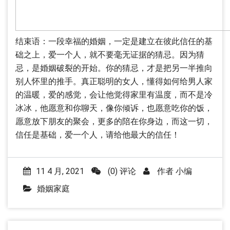
结束语：一段幸福的婚姻，一定是建立在彼此信任的基
础之上，爱一个人，就不要毫无证据的猜忌。因为猜
忌，是婚姻破裂的开始。你的猜忌，才是把另一半推向
别人怀里的推手。真正聪明的女人，懂得如何给男人家
的温暖，爱的感觉，会让他觉得家里有温度，而不是冷
冰冰，他愿意和你聊天，像你倾诉，也愿意吃你的饭，
愿意放下朋友的聚会，更多的陪在你身边，而这一切，
信任是基础，爱一个人，请给他最大的信任！
11 4 月, 2021
(0) 评论
作者
小编
婚姻家庭