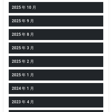
2025 年 10 月
2025 年 9 月
2025 年 8 月
2025 年 3 月
2025 年 2 月
2025 年 1 月
2024 年 1 月
2023 年 4 月