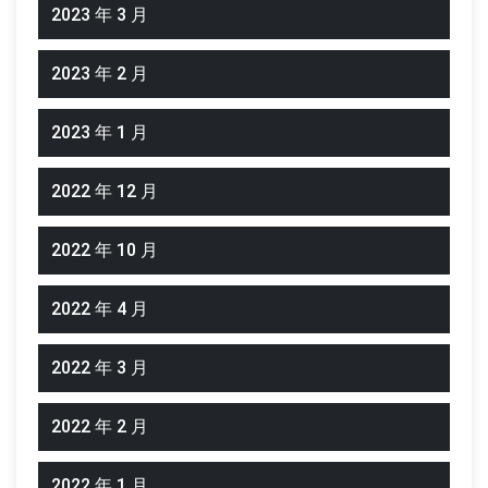
2023 年 3 月
2023 年 2 月
2023 年 1 月
2022 年 12 月
2022 年 10 月
2022 年 4 月
2022 年 3 月
2022 年 2 月
2022 年 1 月