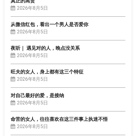
真正的高贵
2026年8月5日
从微信红包，看出一个男人是否爱你
2026年8月5日
夜听｜ 遇见对的人，晚点没关系
2026年8月5日
旺夫的女人，身上都有这三个特征
2026年8月5日
对自己最好的爱，是接纳
2026年8月5日
命苦的女人，往往喜欢在这三件事上执迷不悟
2026年8月5日