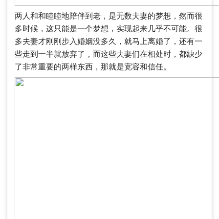
两人和和睦睦地陪伴到老，是无数夫妻的梦想，然而很
多时候，这只能是一个梦想，实现起来几乎不可能。很
多夫妻才刚刚步入婚姻没多久，就马上离婚了，还有一
些走到一半就放弃了，而这些夫妻们在相处时，都缺少
了非常重要的两样东西，那就是宽容和信任。