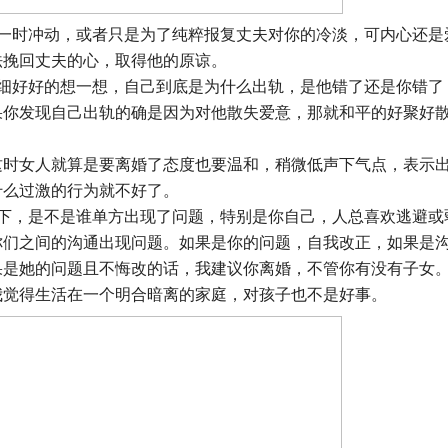
是一时冲动，或者只是为了纯粹报复丈夫对你的冷淡，可内心还是
法挽回丈夫的心，取得他的原谅。
仔细好好的想一想，自己到底是为什么出轨，是他错了还是你错了
果你发现自己出轨的确是因为对他散失爱意，那就和平的好聚好
这时女人就算是要离婚了态度也要温和，稍微低声下气点，表示
什么过激的行为就不好了。
一下，是不是谁单方出现了问题，特别是你自己，人总喜欢逃避或
你们之间的沟通出现问题。如果是你的问题，自我改正，如果是
果是她的问题且不悔改的话，我建议你离婚，不管你有没有子女
我觉得生活在一个明合暗离的家庭，对孩子也不是好事。