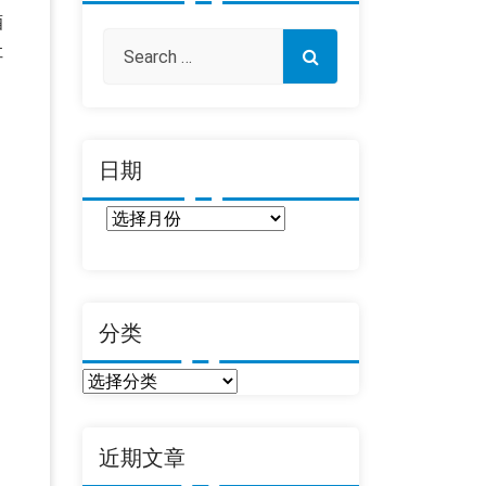
酒
让
日期
日
期
分类
分
类
近期文章