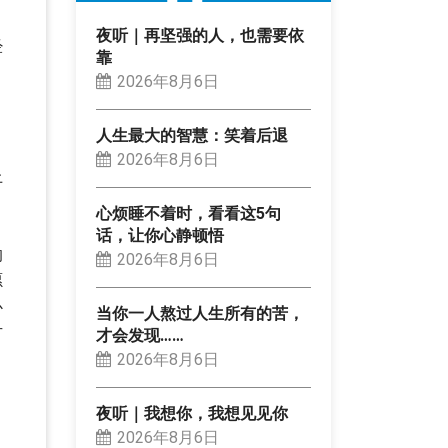
夜听｜再坚强的人，也需要依
经
靠
2026年8月6日
人生最大的智慧：笑着后退
2026年8月6日
上
心烦睡不着时，看看这5句
话，让你心静顿悟
的
2026年8月6日
愿
心
当你一人熬过人生所有的苦，
方
才会发现……
2026年8月6日
夜听｜我想你，我想见见你
2026年8月6日