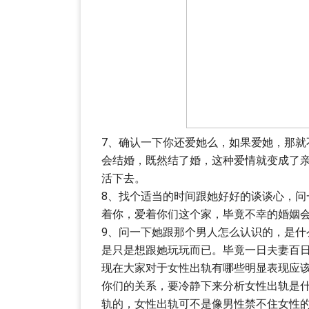
7、确认一下你还爱她么，如果爱她，那
会结婚，既然结了婚，这种爱情就变成了
活下去。
8、找个适当的时间跟她好好的谈谈心，
着你，爱着你们这个家，毕竟不幸的婚姻
9、问一下她跟那个男人怎么认识的，是
是只是想跟她玩玩而已。毕竟一日夫妻百
现在大家对于女性出轨有哪些明显表现应
你们的关系，要冷静下来分析女性出轨是
轨的，女性出轨可不是像男性禁不住女性