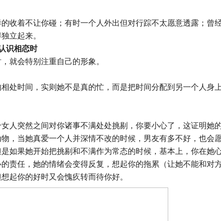
样的收着不让你碰；有时一个人外出但对行踪不太愿意透露；曾
得独立起来。
认识相恋时
时，就会特别注重自己的形象。
的相处时间，实则她不是真的忙，而是把时间分配到另一个人身
个女人突然之间对你诸事不满处处挑剔，你要小心了，这证明她
动物，当她真爱一个人并深情不改的时候，男友有多不好，也会
但是如果她开始把挑剔和不满作为常态的时候，基本上，你在她
心的责任，她的情绪会变得反复，想起你的拖累（让她不能和对
但想起你的好时又会愧疚转而待你好。