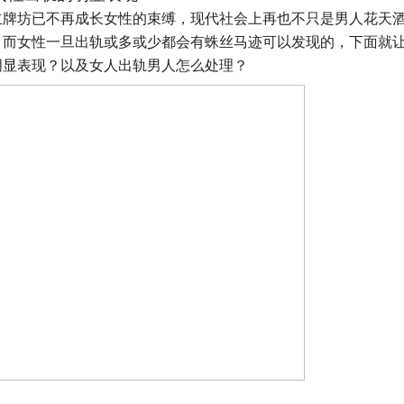
立牌坊已不再成长女性的束缚，现代社会上再也不只是男人花天
，而女性一旦出轨或多或少都会有蛛丝马迹可以发现的，下面就
明显表现？以及女人出轨男人怎么处理？