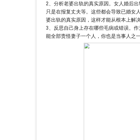
2、分析老婆出轨的真实原因。女人婚后
只是在报复丈夫等。这些都会导致已婚女
婆出轨的真实原因，这样才能从根本上解
3、反思自己身上存在哪些毛病或错误。
能全部责怪妻子一个人，你也是当事人之