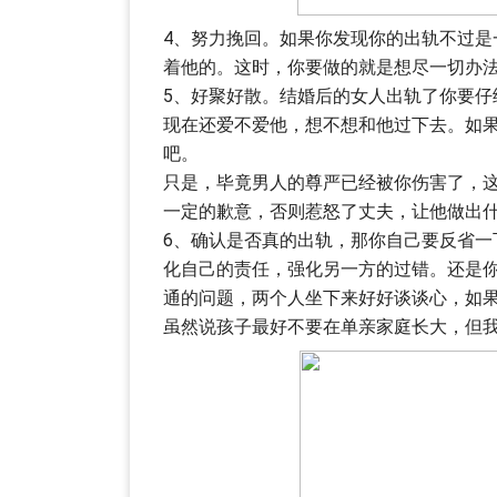
4、努力挽回。如果你发现你的出轨不过
着他的。这时，你要做的就是想尽一切办
5、好聚好散。结婚后的女人出轨了你要
现在还爱不爱他，想不想和他过下去。如
吧。
只是，毕竟男人的尊严已经被你伤害了，
一定的歉意，否则惹怒了丈夫，让他做出
6、确认是否真的出轨，那你自己要反省
化自己的责任，强化另一方的过错。还是
通的问题，两个人坐下来好好谈谈心，如
虽然说孩子最好不要在单亲家庭长大，但