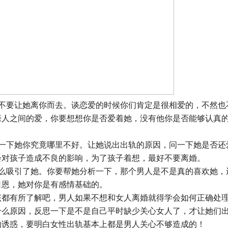
就不要让她离你而去。谈恋爱的时候你们肯定是很相爱的，不然也
亲人之间的爱，你要想想你是否爱着她，没有他你是否能够认真
问一下她你究竟哪里不好。让她说出出轨的原因，问一下她是否还
会对孩子造成不良的影响，为了孩子着想，最好不要离婚。
什么吸引了她。你要帮她分析一下，那个男人是不是真的喜欢她，
日恩，她对你是有感情基础的。
该都有所了解吧，男人如果不想和女人离婚就得学会如何正确处
什么原因，反思一下是不是自己平时缺少关心女人了，才让她们
的诱惑，要明白女性出轨基本上都是男人关心不够造成的！