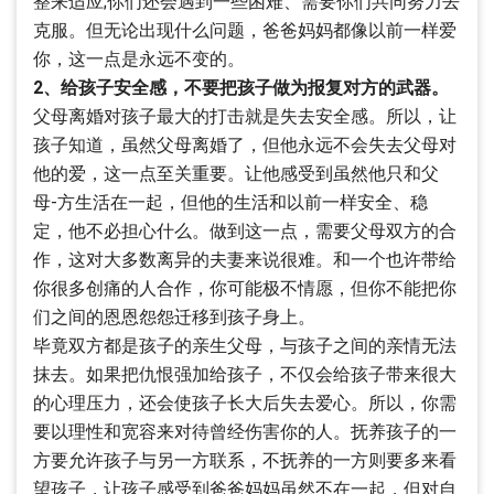
整来适应;你们还会遇到一些困难、需要你们共同努力去
克服。但无论出现什么问题，爸爸妈妈都像以前一样爱
你，这一点是永远不变的。
2、给孩子安全感，不要把孩子做为报复对方的武器。
父母离婚对孩子最大的打击就是失去安全感。所以，让
孩子知道，虽然父母离婚了，但他永远不会失去父母对
他的爱，这一点至关重要。让他感受到虽然他只和父
母-方生活在一起，但他的生活和以前一样安全、稳
定，他不必担心什么。做到这一点，需要父母双方的合
作，这对大多数离异的夫妻来说很难。和一个也许带给
你很多创痛的人合作，你可能极不情愿，但你不能把你
们之间的恩恩怨怨迁移到孩子身上。
毕竟双方都是孩子的亲生父母，与孩子之间的亲情无法
抹去。如果把仇恨强加给孩子，不仅会给孩子带来很大
的心理压力，还会使孩子长大后失去爱心。所以，你需
要以理性和宽容来对待曾经伤害你的人。抚养孩子的一
方要允许孩子与另一方联系，不抚养的一方则要多来看
望孩子，让孩子感受到爸爸妈妈虽然不在一起，但对自