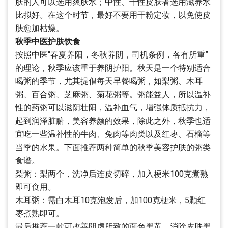
肤的人可以选用爽肤水；中性、干性皮肤者选用滋养水
比拟好。在这个时节，最好不要用干粉定妆，以免使皮
肤愈加枯燥。
秋季中医护肤饮食
按照中医“春夏养阳，冬秋养阴，司机条例，各有所重”
的理论，秋季应该重于养阴护阳。秋天是一个特别适合
喝粥的季节，尤其提倡每天早餐喝粥，如梨粥、木耳
粥、百合粥、芝麻粥、菊花粥等。粥能益人，所以温补
性的药粥可以滋阴壮阳，温补血气，增强体质抵抗力，
起到润泽脏腑，美容养颜的效果，除此之外，秋季也适
宜吃一些温补性的牛肉、兔肉等肉类以及红枣、石榴等
当季的水果。下面推荐两种简单的秋季美容护肤的粥类
食谱。
梨粥：梨两个，洗净后连皮切碎，加入梗米100克煮熟
即可食用。
木耳粥：需白木耳10克泡发后，加100克梗米，5颗红
枣煮熟即可。
最后推荐一款可改善阴虚所致的面色黑黄，消除皮肤黑