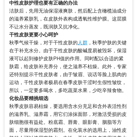
中性皮肤护理也要有正确的办法
洁肤后，先用无油保湿液爽肤，然后配上含橄榄油成分
的滋养紧肤乳，在皮肤外表构成透氧性维护膜。这层膜
不让水分蒸发，既润肤又抗净化。
干性皮肤更要小心呵护
秋季气候干燥，对于干性皮肤的
人群
，秋季护肤的关键
在于补充水分。由于干性皮肤的酸碱度易被毁坏，保湿
液可以起到修护皮肤PH值的作用。同时配以合适的紧
肤霜，给皮肤补充养分，使之滋养不枯燥。此外，专家
还特别提示干性皮肤者，由于皱眉、说话等脸上肌肉的
运动，干性皮肤者极易在春季皮肤干涩时生假性皱纹，
所以，一定要多喝水，多吃蔬菜水果，少吃辛辣食物。
化妆品要精挑细选
秋季皮肤容易枯燥，要选用含水分充足和含外表活性剂
的滋养乳、滋养霜，用它们涂抹面部，对激活受损的皮
肤细胞很有益处。粉底霜、唇膏、眼影膏、胭脂等方
面，尽量用保湿型的霜剂。在化装水的选用上，油性皮