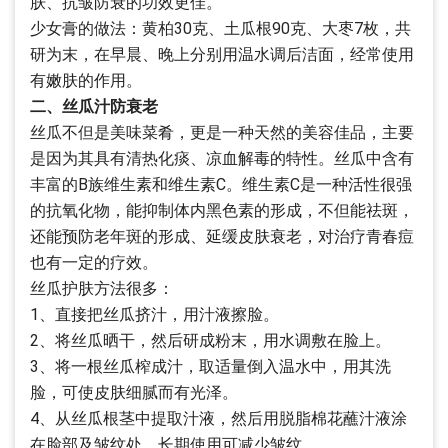
肤、抗皱防衰的功效更佳。
少女膏的做法：黄柏30克、土瓜根90克、大枣7枚，共
研为末，在早晨、晚上分别用温水调后洁面，经常使用
有嫩肤的作用。
二、丝瓜汁防衰老
丝瓜不但是美味菜肴，更是一种天然的美容佳品，主要
是因为其具有清热化痰、凉血解毒的特性。丝瓜中含有
丰富的B族维生素和维生素C。维生素C是一种活性很强
的抗氧化物，能抑制体内黑色素的形成，不但能祛斑，
还能预防老年斑的形成、延缓皮肤衰老，对治疗青春痘
也有一定的疗效。
丝瓜护肤方法很多：
1、直接把丝瓜挤汁，用汁液擦脸。
2、将丝瓜晒干，然后研成粉末，用水调敷在脸上。
3、将一根丝瓜榨成汁，取适量倒入温水中，用其洗
脸，可使皮肤细腻而有光泽。
4、从丝瓜根茎中提取汁液，然后用脱脂棉花蘸汁液涂
在脸部及皱纹处，长期使用可减少皱纹。