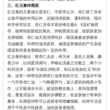
三、红玉膏抑黑斑
红玉膏的主要成分是杏仁。中医学认为，杏仁除了具有
止咳平喘的作用以外，还能润泽肌肤、通利经络。现代
科学研究证实，杏仁含有丰富的维生素A、E及矿物质
等，能帮助肌肤抵抗氧化，抑制黑斑生成，使肌肤更加
光滑细致。杏仁油天然润滑性好，能迅速被皮肤吸收，
无油腻感，外用对滋润皮肤、减缓皮肤皱纹的产生及延
缓皮肤的衰老都能起到一定的作用。
红玉膏的做法：将杏仁去皮，研为末，蒸后入龙脑、麝
香少许，以鸡蛋清调匀，早晚在洗脸之后敷之，两个小
时后洗净，就有“令面红润悦泽，旬日后色如红玉”的功
效。还有一种简化的用杏仁油美容的方法：在温水中加
一勺市售杏仁油、一勺蜂蜜拌匀，放入柔软的棉质小毛
巾，让它吸满水分后，趁温热敷在脸上，直到湿度降
低，重复浸温水、敷脸的步骤数次，给皮肤做个简单的
桑拿，长期坚持即可让皮肤变得滑嫩细腻。此种方法适
用于干性及中性肤质，油性肤质者慎用。