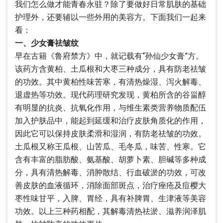
我们怎么做才能青春永驻？除了要做好日常肌肤的基础
护理外，还要辅以一些外用的美容方。下面我们一起来
看：
一、少女膏祛皱纹
早在古籍《鲁府禁方》中，就记载有“孙仙少女膏”方。
该药方含黄柏、土瓜根和大枣三种成分，具有防老祛皱
的功效。其中黄柏性味苦寒，有清热燥湿、泻火解毒、
退虚热等功效。现代药理研究发现，黄柏所含的谷甾醇
有明显的抗炎、抗氧化作用，与维生素类营养物质配伍
加入护肤品中，能起到延缓和治疗皮肤角质化的作用，
因此它可以保持皮肤柔滑和湿润，有防老祛皱的功效。
土瓜根又称王瓜根、山苦瓜、毛冬瓜，味苦、性寒。它
含有丰富的脂肪酸、氨基酸、胡萝卜素、胆碱等多种成
分，具有清热解毒、消肿散结、行血破淤的功效，可改
善皮肤的血液循环，消除面部斑点，治疗痤疮及痘樱大
枣性味甘平，入脾、胃经，具有补脾胃、生津液等美容
功效。以上三种药相配，其解毒清热祛淤、滋养润泽肌