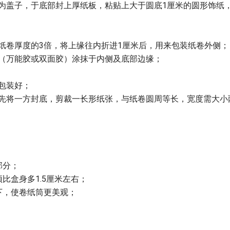
为盖子，于底部封上厚纸板，粘贴上大于圆底1厘米的圆形饰纸
纸卷厚度的3倍，将上缘往内折进1厘米后，用来包装纸卷外侧；
（万能胶或双面胶）涂抹于内侧及底部边缘；
包装好；
，先将一方封底，剪裁一长形纸张，与纸卷圆周等长，宽度需大小
部分；
比盒身多1.5厘米左右；
下，使卷纸筒更美观；