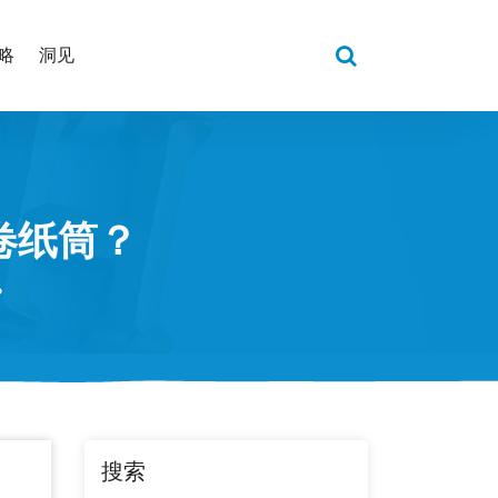
略
洞见
卷纸筒？
？
搜索