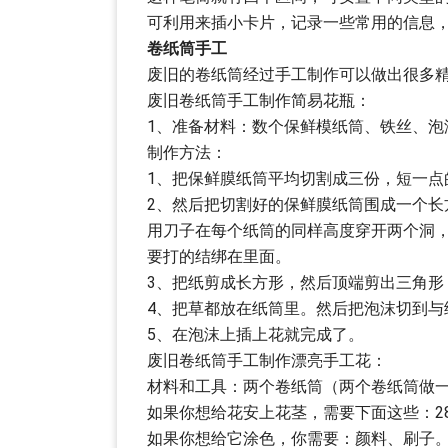
可利用来插小卡片，记录一些常用的信息
卷纸筒手工
废旧的卷纸筒经过手工制作可以做出很多
废旧卷纸筒手工制作简易花瓶：
1、准备材料：数个保鲜模纸筒、铁丝、泡
制作方法：
1、把保鲜膜纸筒平均切割成三份，短一点
2、然后把切割好的保鲜膜纸筒围成一个
用刀子在每个纸筒的同样高度穿开两个洞
要打的结绑在里面。
3、把纸剪成长方形，然后顶端剪出三角形
4、把草都放在纸筒里。然后把泡沫切到与
5、在泡沫上插上花就完成了。
废旧卷纸筒手工制作漂亮手工花：
材料和工具：两个卷纸筒（两个卷纸筒做
如果你想给花安上花茎，需要下面这些：2
如果你想给它涂色，你需要：颜料、刷子