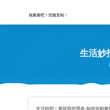
跳
至
正
就酱紫吧！您随意啦！
文
生活妙
生活妙招｜卷纸筒的用途-如何自制卷