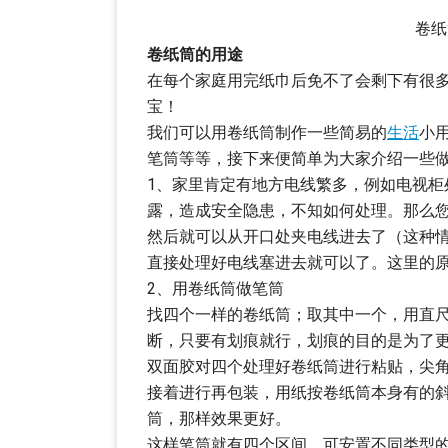
卷纸
卷纸筒的用途
在每个家庭用完纸巾后免不了会剩下有很
宝！
我们可以用卷纸筒制作一些简易的
生活
小
笔筒等等，接下来便简单为大家介绍一些
1、家里肯定有地方电线繁多，例如电视柜
露，造成安全隐患，不知如何处理。那么
然后就可以从开口处夹电线进去了（这种
直接处理好电线塞进去就可以了。这里的
2、用卷纸筒做笔筒
找四个一样的卷纸筒；取其中一个，用直
断，只要有划痕就行，划痕的目的是为了
双面胶对四个处理好卷纸筒进行粘贴，尖
接着进行再包装，用纸按卷纸筒本身有的
筒，那样效果更好。
这样笔筒就有四个区间，可安置不同类型