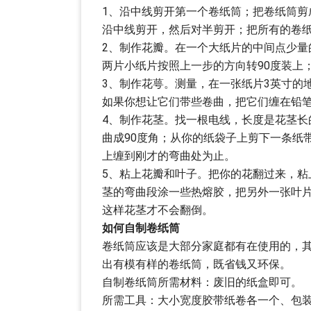
1、沿中线剪开第一个卷纸筒；把卷纸筒剪
沿中线剪开，然后对半剪开；把所有的卷
2、制作花瓣。在一个大纸片的中间点少
两片小纸片按照上一步的方向转90度装上
3、制作花萼。测量，在一张纸片3英寸的
如果你想让它们带些卷曲，把它们缠在铅
4、制作花茎。找一根电线，长度是花茎
曲成90度角；从你的纸袋子上剪下一条纸
上缠到刚才的弯曲处为止。
5、粘上花瓣和叶子。把你的花翻过来，
茎的弯曲段涂一些热熔胶，把另外一张叶片
这样花茎才不会翻倒。
如何自制卷纸筒
卷纸筒应该是大部分家庭都有在使用的，
出有模有样的卷纸筒，既省钱又环保。
自制卷纸筒所需材料：废旧的纸盒即可。
所需工具：大小宽度胶带纸卷各一个、包