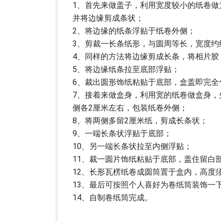
1、首先来做盖子，利用宽度较小的纸卷做
并将边缘剪成条状；
2、将边缘的纸条浮贴于纸卷外侧；
3、剪裁一长条纸形，与圆周等长，宽度约
4、同样的方法将边缘剪成长条，将相片胶
5、将边缘纸条拉至底部浮贴；
6、裁出圆形饰纸粘贴于底部，盒盖即完全
7、接着来做盒身，利用宽的纸卷做盒身
侧各2厘米左右，包装纸卷外侧；
8、将两侧多留2厘米纸，剪成长条状；
9、一端长条状浮贴于底部；
10、另一端长条状拉至内侧浮贴；
11、裁一圆片饰纸粘贴于底部，盖住留白
12、长形瓦楞纸卷成圆筒置于盒内，高度须
13、最后可按照个人喜好为卷纸筒装饰一
14、自制卷纸筒完成。