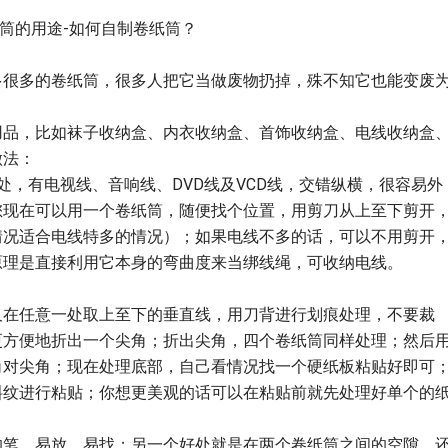
筒的用途-如何自制卷纸筒？
多很多的卷纸筒，很多人把它当做废物扔掉，殊不知它也能变废
用品，比如袜子收纳盒、内衣收纳盒、首饰收纳盒、电线收纳盒
做法：
处，有电视线、音响线、DVD线及VCD线，交错纵横，很容易外
您现在可以用一个卷纸筒，随便找个位置，用剪刀从上至下剪开
情况适合电线特多的情况）；如果电线不多的话，可以不用剪开
原理是直接利用它本身的弯曲度来当绑线绳，可收纳电线。
尺在任意一处取上至下的垂直线，用刀背进行划痕处理，不要裁
更方便地折出一个尖角；折出尖角，四个卷纸筒同样处理；然后
角对尖角；现在处理底部，自己看情况找一个硬纸板粘贴好即可
斜纹进行粘贴；你想更美观的话可以在粘贴前就先处理好单个的
的笔，易放、易找；另一个好处就是在两个卷纸筒之间的空隙，