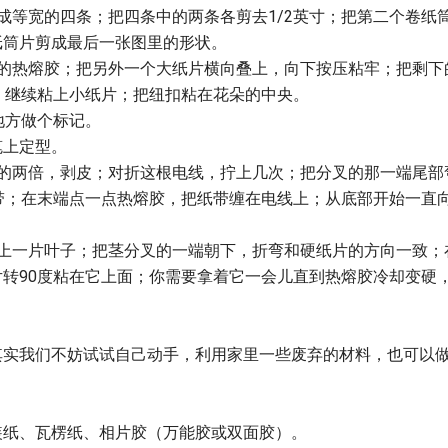
成等宽的四条；把四条中的两条各剪去1/2英寸；把第二个卷纸
纸筒片剪成最后一张图里的形状。
量的热熔胶；把另外一个大纸片横向叠上，向下按压粘牢；把剩下
；继续粘上小纸片；把纽扣粘在花朵的中央。
地方做个标记。
笔上定型。
长的两倍，剥皮；对折这根电线，拧上几次；把分叉的那一端尾部
带；在末端点一点热熔胶，把纸带缠在电线上；从底部开始一直
粘上一片叶子；把茎分叉的一端朝下，折弯和硬纸片的方向一致；
转90度粘在它上面；你需要拿着它一会儿直到热熔胶冷却变硬
其实我们不妨试试自己动手，利用家里一些废弃的材料，也可以
装纸、瓦楞纸、相片胶（万能胶或双面胶）。