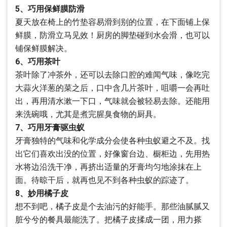
5、巧用保鲜膜防滑
夏天放在椅上的竹垫容易滑到别的位置，在下面铺上保
鲜膜，防滑立马见效！厨房的脚垫碰到水会滑，也可以
铺保鲜膜解决。
6、巧用茶叶
茶叶除了冲茶外，还可以去除口腔的难闻气味，像吃完
大蒜火洋葱的菜之后，口中含几片茶叶，咀嚼一会再吐
出，再用清水漱一下口，气味就会被轻易去除。还能用
来洗碗哦，尤其是煮完腥臭食物的厨具。
7、巧用牙膏驱虫蚁
牙膏独特的气味和化学成分会使各种虫蚁避之不及。找
出它们喜欢出没的位置，好像窗台边、橱柜边，先用热
水将边沿洗干净，再挤出适量的牙膏均匀地涂抹在上
面。待晾干后，就再也见不到各种虫蚁的踪迹了。
8、妙用橘子皮
想不到吧，橘子皮是个去油污的好能手。那些油腻腻又
脏兮兮的餐具最能洗了。把橘子皮揉成一团，用力搽