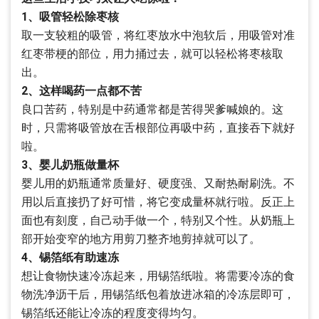
1、吸管轻松除枣核
取一支较粗的吸管，将红枣放水中泡软后，用吸管对准
红枣带梗的部位，用力捅过去，就可以轻松将枣核取
出。
2、这样喝药一点都不苦
良口苦药，特别是中药通常都是苦得哭爹喊娘的。这
时，只需将吸管放在舌根部位再吸中药，直接吞下就好
啦。
3、婴儿奶瓶做量杯
婴儿用的奶瓶通常质量好、硬度强、又耐热耐刷洗。不
用以后直接扔了好可惜，将它变成量杯就行啦。反正上
面也有刻度，自己动手做一个，特别又个性。从奶瓶上
部开始变窄的地方用剪刀整齐地剪掉就可以了。
4、锡箔纸有助速冻
想让食物快速冷冻起来，用锡箔纸啦。将需要冷冻的食
物洗净沥干后，用锡箔纸包着放进冰箱的冷冻层即可，
锡箔纸还能让冷冻的程度变得均匀。