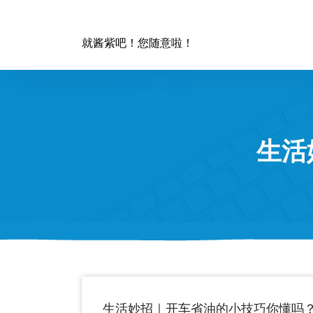
跳
至
正
就酱紫吧！您随意啦！
文
生活
生活妙招｜开车省油的小技巧你懂吗