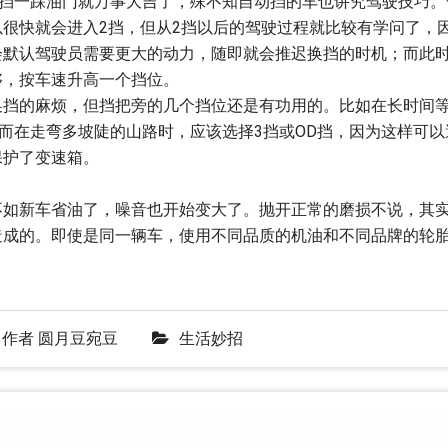
D挡一踩油门就万事大吉了，殊不知自动挡的车也讲究驾驶技巧。
很快就会进入2挡，但从2挡以后的驾驶过程就比较有学问了，
会默认驾驶员需要更大的动力，随即就会推迟换挡的时机；而此
够，按车速升高一个挡位。
换挡的麻烦，但挡把旁的几个挡位还是有功用的。比如在长时间
而在走弯多坡陡的山路时，应该选择3挡或OD挡，因为这样可以
保护了变速箱。
不如新车省油了，噪音也开始变大了。抛开正常的磨损不说，其
造成的。即使是同一辆车，使用不同品质的机油和不同品牌的轮
作者
圆月豆宛豆
生活妙招