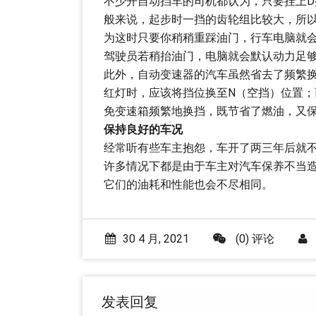
不少开自动挡车的司机都认为，只要挂上
般来说，起步时一挡的齿轮组比较大，所以
为这时只要你稍稍重踩油门，行车电脑就
驾驶员若稍抬油门，电脑就会默认动力足
此外，自动变速器的汽车虽然省去了频繁
红灯时，应该将挡位换至N（空挡）位置；
免变速箱频繁地换挡，既节省了燃油，又
保持良好的车况
经常听有些车主抱怨，车开了两三年后就
许多情况下都是由于车主对汽车保养不当
它们的油耗和性能也会不尽相同。
30 4 月, 2021
(0) 评论
发表回复