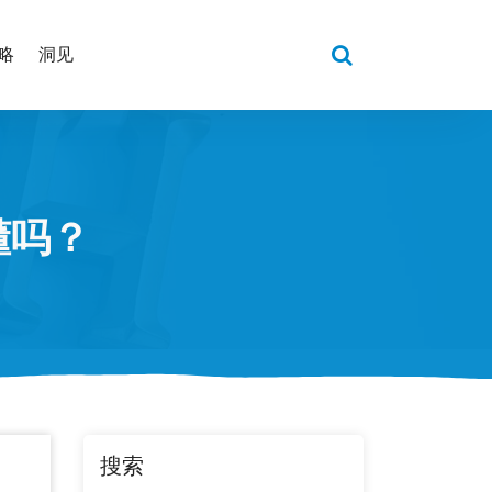
略
洞见
懂吗？
搜索