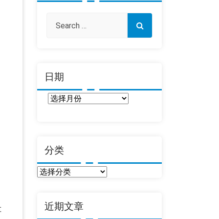
日期
日
期
分类
分
类
近期文章
车