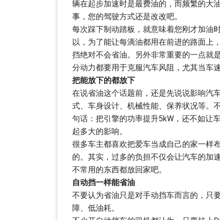
辆在起步加速时是最费油的，而频繁的大
事，您的驾驶方式还是改改吧。
每次踩下制动踏板，就意味着您刚才加油
以，为了能让每滴油都用在前进的路面上
挡绝对不会省油。另外非常重要的一点就是车
分动力都要用于克服汽车风阻，尤其当车速超
把能放下的都放下
在说省油这个话题前，还是先说说影响汽
式、车身设计、机械性能、保养状况等。
句话：把引擎的功率提升5kW，还不如让
起多大的影响。
很多车主都喜欢把爱车当成自己的家一样
的。其实，过多的负担不仅会让汽车的加
不常用的东西都放回家吧。
自动挡一样能省油
不要认为省油只是对手动挡车而言的，只
障、低油耗。