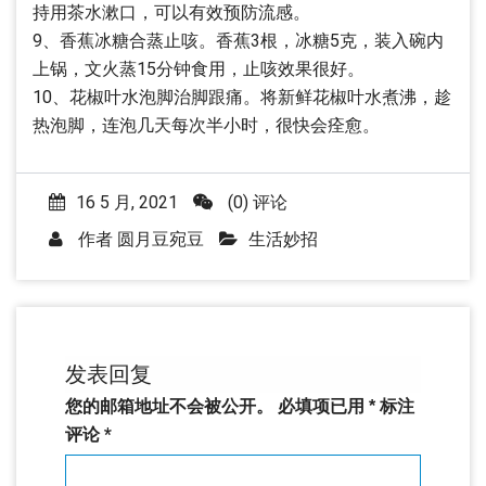
持用茶水漱口，可以有效预防流感。
9、香蕉冰糖合蒸止咳。香蕉3根，冰糖5克，装入碗内
上锅，文火蒸15分钟食用，止咳效果很好。
10、花椒叶水泡脚治脚跟痛。将新鲜花椒叶水煮沸，趁
热泡脚，连泡几天每次半小时，很快会痊愈。
16 5 月, 2021
(0) 评论
作者
圆月豆宛豆
生活妙招
发表回复
您的邮箱地址不会被公开。
必填项已用
*
标注
评论
*