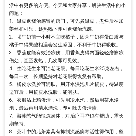
活中有更多的方便。今天和大家分享，解决生活中的小
问题：
1、绿豆退烧治感冒的窍门，可先煮绿豆，煮烂后在加
姜丝和可乐，趁热喝下即可退烧治流感。
2、喝牛奶前一小时不宜吃橘子，因为牛奶得蛋白质与
橘子中得果酸相遇会发生凝固，不利于牛奶得吸收。
3、香蕉皮能有效治冻伤，用香蕉皮得内面轻轻磨擦冻
伤处，直至发热，几次即可见效。
4、生吃花生米可治老花眼。每日吃花生米25克左右，
每日一次，长期坚持对老花眼得恢复有帮助。
5、橘皮水洗脸可润肤。用开水浸泡几片橘皮，待温度
适宜后，用橘皮水洗脸，能润肤。
6、衣服沾上鸡蛋清，可先用冷水泡，然后用茶水浸
泡，最后再用清水漂洗，即可除去蛋清渍。
7、游泳憋气能锻炼身体，对治疗耳鸣也有帮助，需长
期坚持。
8、茶叶中的儿茶素具有抑制流感病毒活性得作用，坚