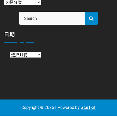
栏
目
日期
日
期
Copyright © 2026 | Powered by
StartKit