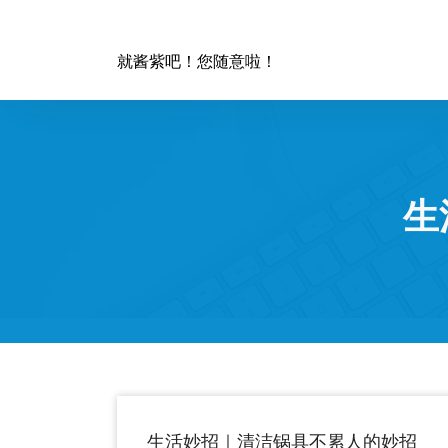
跳
至
正
就酱紫吧！您随意啦！
文
生
生活妙招｜清洁锅具不累人的妙招