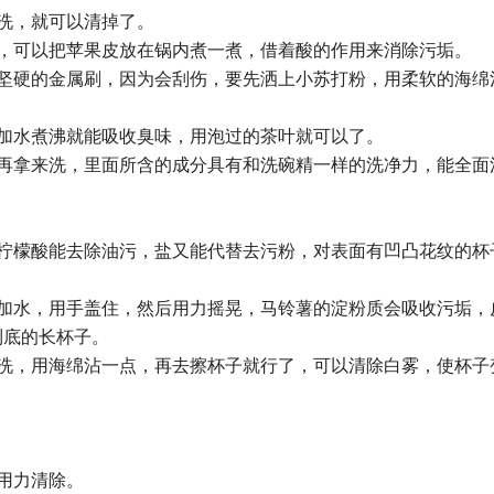
洗，就可以清掉了。
锅，可以把苹果皮放在锅内煮一煮，借着酸的作用来消除污垢。
用坚硬的金属刷，因为会刮伤，要先洒上小苏打粉，用柔软的海绵
加水煮沸就能吸收臭味，用泡过的茶叶就可以了。
度再拿来洗，里面所含的成分具有和洗碗精一样的洗净力，能全面
，柠檬酸能去除油污，盐又能代替去污粉，对表面有凹凸花纹的杯
里加水，用手盖住，然后用力摇晃，马铃薯的淀粉质会吸收污垢，
到底的长杯子。
来洗，用海绵沾一点，再去擦杯子就行了，可以清除白雾，使杯子
用力清除。