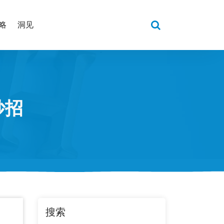
略
洞见
妙招
搜索