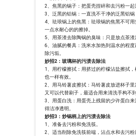
2、焦黑的锅子：把蛋壳捏碎和去污粉一起
3、泛黑的铝锅：一直洗不干净的泛黑铝
4、珐琅锅上的焦黑：珐琅锅的焦黑不可
一点水耐心的的擦掉。
5、用茶渣去除陶锅的臭味：只是放点茶渣
6、油腻的餐具：洗米水加热到温水的程
除污垢。
妙招2：玻璃杯的污渍去除法
1、用柠檬擦拭：用挤过的柠檬沾盐擦拭
也一样有效。
2、用马铃薯皮擦拭：马铃薯皮放进杯子
又可以代替刷子，最适合用来清洗手构不
3、用蛋白洗：用蛋壳上残留的少许蛋白
得洁净透明。
妙招3：炒锅柄上的污渍去除法
1、准备去污粉和免洗筷。
2、适当削除免洗筷前端，沾点水和去污粉