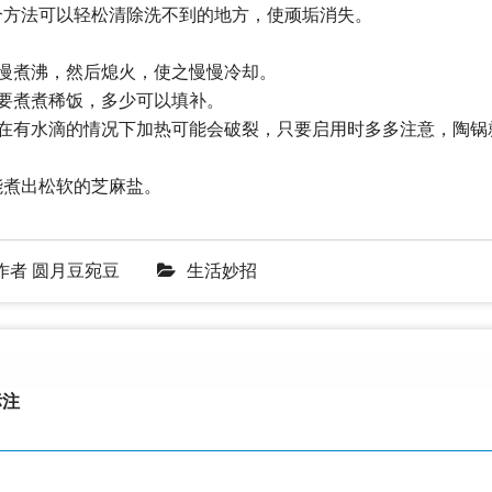
个方法可以轻松清除洗不到的地方，使顽垢消失。
慢煮沸，然后熄火，使之慢慢冷却。
要煮煮稀饭，多少可以填补。
果在有水滴的情况下加热可能会破裂，只要启用时多多注意，陶锅
能煮出松软的芝麻盐。
作者
圆月豆宛豆
生活妙招
注