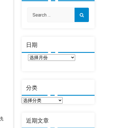
日期
日
期
分类
分
类
洗
近期文章