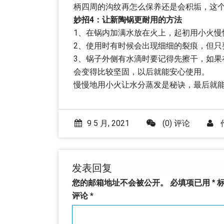
柄四周的沟纹再怎么保养还是会积垢，这
妙招4：让新陶锅更耐用的方法
1、在锅内加满水放在火上，起初用小火慢
2、使用时有时候会出现细细的裂痕，但只
3、锅子外侧有水滴时要记得先擦干，如
会变得比较坚固，以后就能安心使用。
慢慢地用小火让水分蒸发是秘诀，最后就
9 5 月, 2021
(0) 评论
发表回复
您的邮箱地址不会被公开。
必填项已用
*
标
评论
*