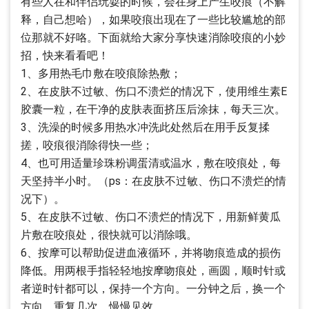
有些人在和伴侣玩耍的时候，会在身上产生咬痕（不解
释，自己想哈），如果咬痕出现在了一些比较尴尬的部
位那就不好咯。下面就给大家分享快速消除咬痕的小妙
招，快来看看吧！
1、多用热毛巾敷在咬痕除热敷；
2、在皮肤不过敏、伤口不溃烂的情况下，使用维生素E
胶囊一粒，在干净的皮肤表面挤压后涂抹，每天三次。
3、洗澡的时候多用热水冲洗此处然后在用手反复揉
搓，咬痕很消除得快一些；
4、也可用适量珍珠粉调蛋清或温水，敷在咬痕处，每
天坚持半小时。（ps：在皮肤不过敏、伤口不溃烂的情
况下）。
5、在皮肤不过敏、伤口不溃烂的情况下，用新鲜黄瓜
片敷在咬痕处，很快就可以消除哦。
6、按摩可以帮助促进血液循环，并将吻痕造成的损伤
降低。用两根手指轻轻地按摩吻痕处，画圆，顺时针或
者逆时针都可以，保持一个方向。一分钟之后，换一个
方向，重复几次，慢慢见效。