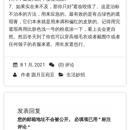
7、如果实在来不及，那你只好“遮妆咬痕了。这是治标
不治本的方法，用来应急的。最有效的是有点绿色的遮
瑕膏，它们本来就是用来调和偏红的皮肤的。记得用完
遮瑕再用比肤色浅一号的粉底涂一下，看上去会更自
然。然后冬天到了你也可以穿高领毛衣或者戴围巾或者
任何领子的衣服来遮。用长发遮也行。
8 1 月, 2021
(0) 评论
作者
圆月豆宛豆
生活妙招
发表回复
您的邮箱地址不会被公开。
必填项已用
*
标注
评论
*