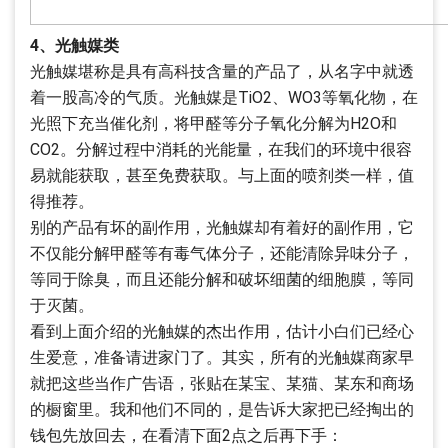
4、光触媒类
光触媒堪称是具有高科技含量的产品了，从名字中就透
着一股高冷的气质。光触媒是TiO2、WO3等氧化物，在
光照下充当催化剂，将甲醛等分子氧化分解为H2O和
CO2。分解过程中消耗的光能量，在我们的环境中很容
易就能获取，甚至免费获取。与上面的喷剂类一样，值
得推荐。
别的产品有坏的副作用，光触媒却有着好的副作用，它
不仅能分解甲醛等有毒气体分子，还能清除异味分子，
等同于除臭，而且还能分解和破坏细菌的细胞膜，等同
于灭菌。
看到上面介绍的光触媒的杰出作用，估计小白们已经心
生爱意，准备请进家门了。其实，所有的光触媒商家早
就把这些当作广告语，张贴在某宝、某猫、某东和商场
的橱窗里。我和他们不同的，是告诉大家把已经掏出的
钱包先放回去，在看清下面2点之后再下手：