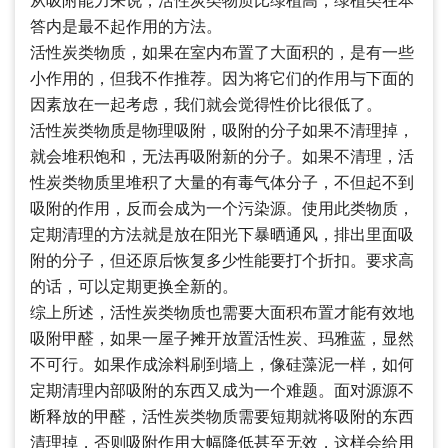
从吸附能力来说，活性炭类物质比绿植高，绿植类在本
答内是最不起作用的方法。
活性炭类物质，如果在室内布置了大面积的，是有一些
小作用的，但我不作推荐。因为将它们的作用与下面的
因素放在一起考虑，我们就会觉得性价比很低了。
活性炭类物质是物理吸附，吸附的分子如果不清理掉，
就会堆积饱和，无法再吸附新的分子。如果不清理，活
性炭类物质里堆积了大量的有毒气体分子，不但起不到
吸附的作用，反而会成为一个污染源。使用此类物质，
定期清理的方法就是放在阳光下暴晒通风，排出里面吸
附的分子，但还原后恢复多少性能要打个折扣。要求高
的话，可以定期更换全新的。
综上所述，活性炭类物质也需要大面积布置才能有效地
吸附甲醛，如果一屋子摊开放置活性炭、玛雅蓝，显然
不可行。如果作成涂料刷到墙上，像硅藻泥一样，如何
定期清理内部吸附的东西又成为一个难题。面对源源不
断释放的甲醛，活性炭类物质需要短期就将吸附的东西
清理掉，否则吸附作用大幅降低甚至无效，这样会给用