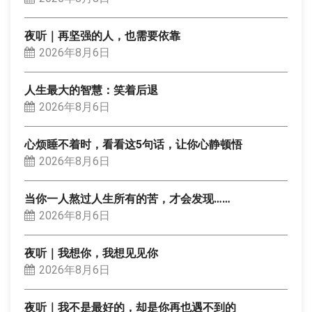
夜听｜再坚强的人，也需要依靠
2026年8月6日
人生最大的智慧：笑着后退
2026年8月6日
心烦睡不着时，看看这5句话，让你心静顿悟
2026年8月6日
当你一人熬过人生所有的苦，才会发现……
2026年8月6日
夜听｜我想你，我想见见你
2026年8月6日
夜听｜我不是最好的，却是你再也遇不到的