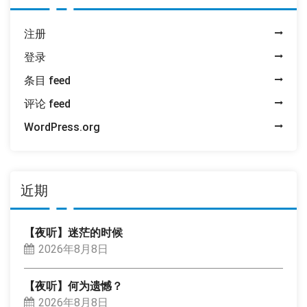
注册
登录
条目 feed
评论 feed
WordPress.org
近期
【夜听】迷茫的时候
2026年8月8日
【夜听】何为遗憾？
2026年8月8日