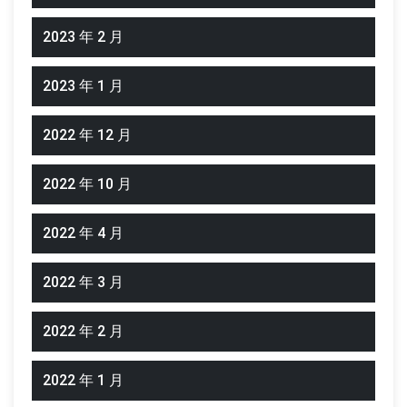
2023 年 2 月
2023 年 1 月
2022 年 12 月
2022 年 10 月
2022 年 4 月
2022 年 3 月
2022 年 2 月
2022 年 1 月