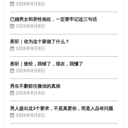
2026年8月8日
已婚男女和异性相处，一定要牢记这三句话
2026年8月8日
夜听｜你为这个家做了什么？
2026年8月8日
夜听｜曾经，我错了，现在，我懂了
2026年8月8日
男生不删前任微信的真相
2026年8月8日
男人提出这3个要求，不是真爱你，而是人品有问题
2026年8月8日