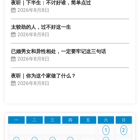
夜听｜下半生：不讨好谁，简单点过
2026年8月8日
太较劲的人，过不好这一生
2026年8月8日
已婚男女和异性相处，一定要牢记这三句话
2026年8月8日
夜听｜你为这个家做了什么？
2026年8月8日
一
二
三
四
五
六
日
1
2