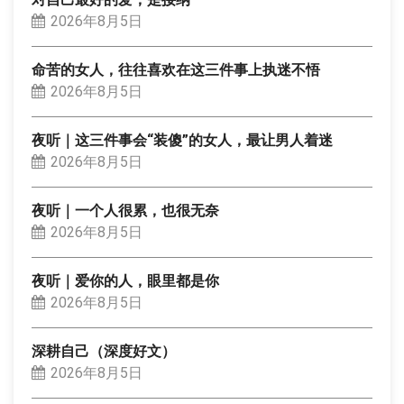
2026年8月5日
命苦的女人，往往喜欢在这三件事上执迷不悟
2026年8月5日
夜听｜这三件事会“装傻”的女人，最让男人着迷
2026年8月5日
夜听｜一个人很累，也很无奈
2026年8月5日
夜听｜爱你的人，眼里都是你
2026年8月5日
深耕自己（深度好文）
2026年8月5日