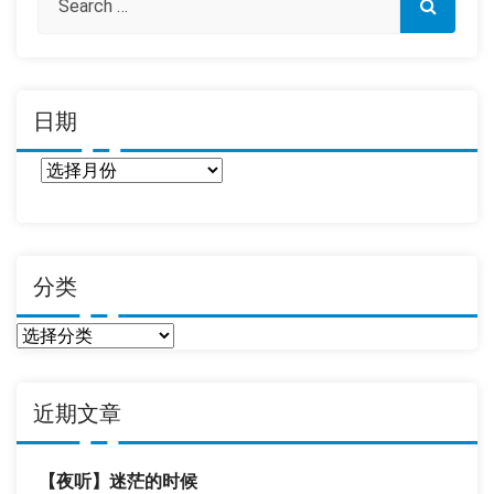
日期
日
期
分类
分
类
近期文章
【夜听】迷茫的时候