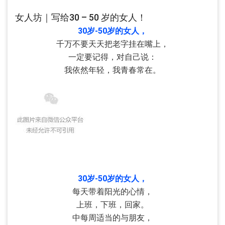
女人坊｜写给30 – 50 岁的女人！
30岁-50岁的女人，
千万不要天天把老字挂在嘴上，
一定要记得，对自己说：
我依然年轻，我青春常在。
30岁-50岁的女人，
每天带着阳光的心情，
上班，下班，回家。
中每周适当的与朋友，