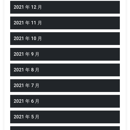
2021 年 12 月
2021 年 11 月
2021 年 10 月
2021 年 9 月
2021 年 8 月
2021 年 7 月
2021 年 6 月
2021 年 5 月