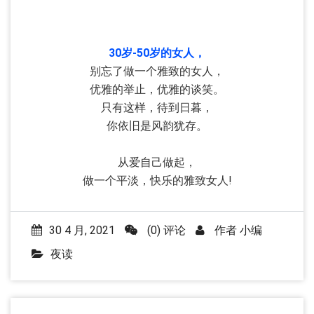
30岁-50岁的女人，
别忘了做一个雅致的女人，
优雅的举止，优雅的谈笑。
只有这样，待到日暮，
你依旧是风韵犹存。
从爱自己做起，
做一个平淡，快乐的雅致女人!
30 4 月, 2021
(0) 评论
作者
小编
夜读