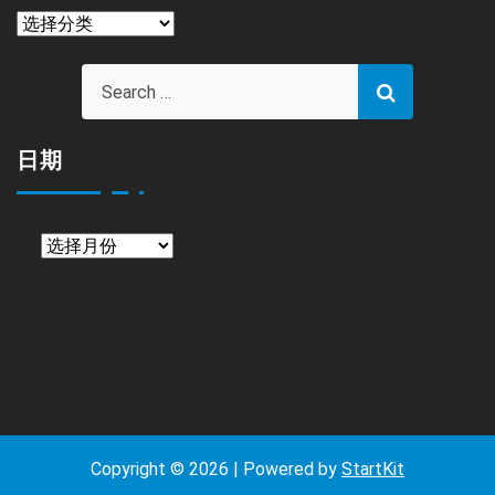
栏
目
日期
日
期
Copyright © 2026 | Powered by
StartKit