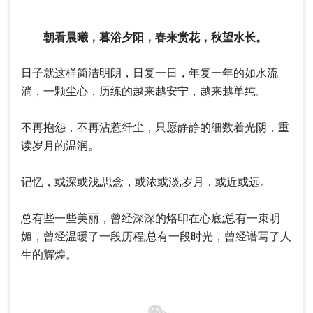
朝看晨曦，暮浴夕阳，春来赏花，秋望水长。
日子就这样简洁明朗，日复一日，年复一年的如水流
淌，一颗尘心，历练的越来越安宁，越来越单纯。
不再抱怨，不再沾惹纤尘，只愿静静的细数着光阴，重
读岁月的温润。
记忆，或深或浅;思念，或浓或淡;岁月，或近或远。
总有些一些美丽，曾经深深的烙印在心底;总有一束明
媚，曾经温暖了一段历程;总有一段时光，曾经谱写了人
生的辉煌。