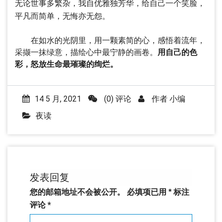
无论世事多繁杂，我自优雅独芳华，给自己一个笑脸，
平凡而简单，无悔亦无怨。
在如水的光阴里，用一颗素简的心，感悟着流年，
采撷一抹绿意，描绘心中最宁静的画卷。
用自己的色
彩，怒放生命最璀璨的绚烂。
14 5 月, 2021
(0) 评论
作者
小编
夜读
发表回复
您的邮箱地址不会被公开。
必填项已用
*
标注
评论
*