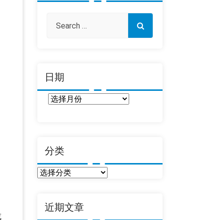
日期
日
期
分类
分
类
近期文章
或