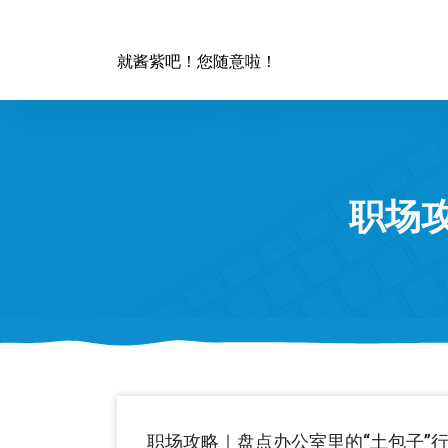
跳
至
正
就酱紫吧！您随意啦！
文
职场
职场攻略｜盘点办公室里的“土包子”