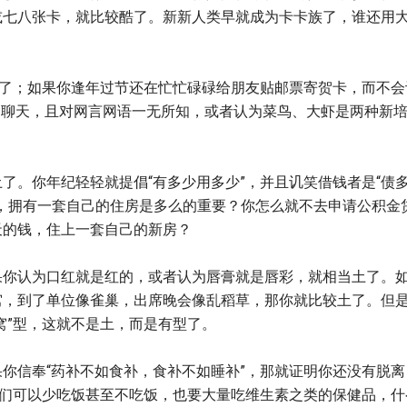
或七八张卡，就比较酷了。新新人类早就成为卡卡族了，谁还用
就土了；如果你逢年过节还在忙忙碌碌给朋友贴邮票寄贺卡，而不会
上网聊天，且对网言网语一无所知，或者认为菜鸟、大虾是两种新
了。你年纪轻轻就提倡“有多少用多少”，并且讥笑借钱者是“债
，拥有一套自己的住房是多么的重要？你怎么就不去申请公积金
天的钱，住上一套自己的新房？
果你认为口红就是红的，或者认为唇膏就是唇彩，就相当土了。
窝，到了单位像雀巢，出席晚会像乱稻草，那你就比较土了。但
窝”型，这就不是土，而是有型了。
你信奉“药补不如食补，食补不如睡补”，那就证明你还没有脱离
他们可以少吃饭甚至不吃饭，也要大量吃维生素之类的保健品，什