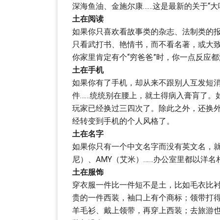
深海鱼油、金施尔康……这是最新的关于“大
土在阅读
如果你只喜欢看故事类的杂志、法制类的
只看武打书、艳情书，而不看名著，或大致
你家里肯定有个“穷爸爸”时，你一点反应都
土在手机
如果你有了手机，却从来不跟别人互发短
件……统统别在腰上，就土得病入膏肓了。
玩家已经换过三四次了。除此之外，还换
经转变到手机的个人风格了。
土在名字
如果你只有一个中文名字而没有英文名，就
尼）、AMY（艾米）……办公室里都以洋名
土在服饰
穿衣服一件比一件短不是土，比如毛衣比
贵的一件西装，袖口上有个商标；领带打
羊毛衫、戴上领带，再穿上西装；去旅游