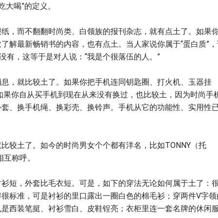
吃大喝”的定义。
报纸，而不翻翻时尚类、白领族的报刊杂志，就有点土了。如果
了解最新畅销书的内容，也有点土。当人家说你属于“蛋白质”，
没有，这等于是对人说：“我是个很落伍的人。”
消息，就比较土了。如果你把手机连同钥匙圈、打火机、玉器挂
如果你自从买手机到现在从来没有换过，也比较土，因为时尚手
外套、换手机绳、换彩壳、换铃声。手机从它的功能性、实用性
比较土了。如今的时尚男女个个都有洋名，比如TONNY（托
相互称呼。
衬衫短，外套比毛衣短。可是，如下的穿法无论如何属于土了：
得很标准，可是衬衫的里口露出一圈白色的棉毛衫；穿两件V字领
也是西装笔挺、衬衫雪白、皮鞋锃亮；衣柜里连一套名牌的休闲