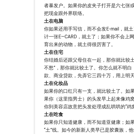
者暴发户。如果你的皮夹子打开是六七张
把现金跟外界联络。
土在电脑
你如果还用手写信，而不会发E-mail，
计一张E―CARD，就土了；如果你不会
育出来的动物，就土得很厉害了。
土在住宅
你结婚后还跟父母住在一起，那你就比较土
不愁”，那你就比较土了。你怎么就不明白
款、商业贷款，先弄它三四十万，用上明
土在化妆品
如果你的口红只有一支，就比较土了。如
果你（这里指男士）的头发早上起来像鸡
你到美容店故意把头发处理成乱哄哄的“鸡
土在吃食
如果你只知道健康，而不知道亚健康；如果
“土”线。如今的新新人类早已是胶囊族，