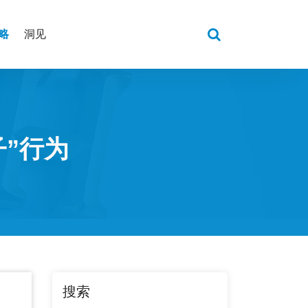
略
洞见
”行为
搜索