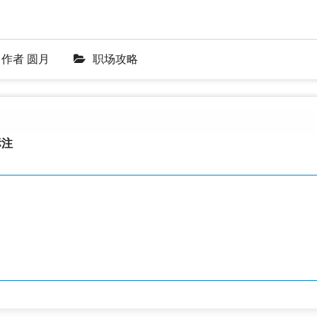
作者
圆月
职场攻略
注