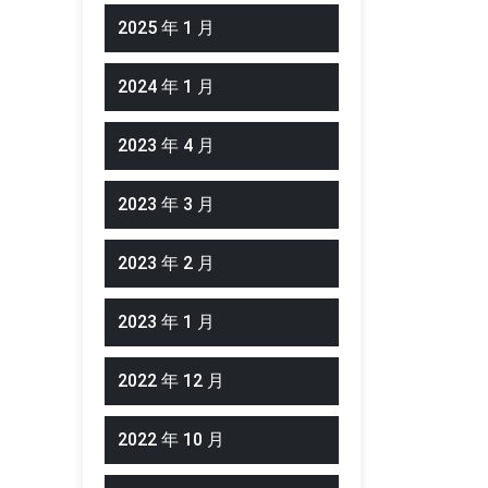
2025 年 1 月
2024 年 1 月
2023 年 4 月
2023 年 3 月
2023 年 2 月
2023 年 1 月
2022 年 12 月
2022 年 10 月