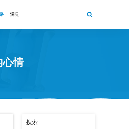
略
洞见
的心情
搜索