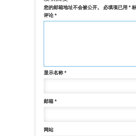
您的邮箱地址不会被公开。
必填项已用
*
标
评论
*
显示名称
*
邮箱
*
网站