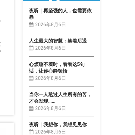
夜听｜再坚强的人，也需要依
靠
心
2026年8月6日
人生最大的智慧：笑着后退
其
2026年8月6日
情
心烦睡不着时，看看这5句
话，让你心静顿悟
2026年8月6日
当你一人熬过人生所有的苦，
才会发现……
2026年8月6日
夜听｜我想你，我想见见你
2026年8月6日