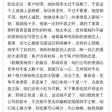
职业定位：客户经理。他的母亲太过于说教了。于是这
个人道德上是楷模，却没有灵性。不过不要紧。他坚韧
不屈，他对人诚恳。他做业务法门，向来便是人家练一
朝，我就练十天。他第一次到中原之时，遇到了黄蓉，
那时黄蓉是最灵性的时候。他太幸运，坚持着颠扑不破
的原则信念与责任义务，做着最单纯实际的道德完人。
黄蓉、洪七公都曾当面说过郭靖像牛。没有好人照顾，
他学不了好武功。他听的都是别人的话。唯一自己想通
的大道理是：客户没有好坏，在于客户经理的态度。
《射雕英雄传》的最后，郭靖叹道：咱们公司的资源比
竞争对手多上数十倍。若能万众一心，又何惧对手兵
精？恨只恨销售总监胆大昏庸，没治了也。黄蓉道：竞
争不来便罢，若是来了，咱们杀得一个是一个。当真危
急之际，咱们还有小红马可赖。天下事原也忧不得这许
多。郭靖正色道：蓉儿，这话就不是了，咱们既然拿了
公司的薪水，又岂能不受岳武穆精忠报国四字之教，咱
们虽人微力薄，却也要尽心竭力，为公御侮，纵然捐躯