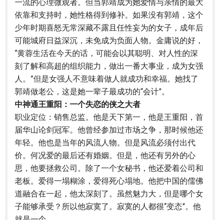
一流的心理微观者。但当郭靖成为她爱情与亲情的最大
依靠和支持时，她性格得到修补。如果没有郭靖，这个
少年时期喜怒无常深藏不露且任性妄为的女子，成年后
可能城府日益深沉，未免成为负面人物。金庸说的好，
“黄蓉生活在今天的话，可能会以其聪明、对人性的深
刻了解和高超的组织能力，做出一番大事业，成为女强
人。”但是女强人不意味着做人就成功和幸福。她找了
郭靖做老公，这是她一辈子最成功的“会计”。
中神通王重阳：一个失恋的侠之大者
职业定位：销售总监。他是天下第一，他是王重阳，首
届华山论剑冠军。他曾经参加过市场之争，那时候他还
年轻。他也是当年的风流人物。但是风流必须付出代
价。何况爱的最后还有婚姻。但是，他还有另外的心
思，他要拯救公司。除了一个女秘书，他还爱着公司和
老板。爱得一塌糊涂，爱得死心塌地。他把中国的儒佛
道融合在一起，他太深刻了。虽然魅力大，但是哪个女
子能够承受？所以他寂寞了。寂寞的人都很“变态”。他
就是一个。