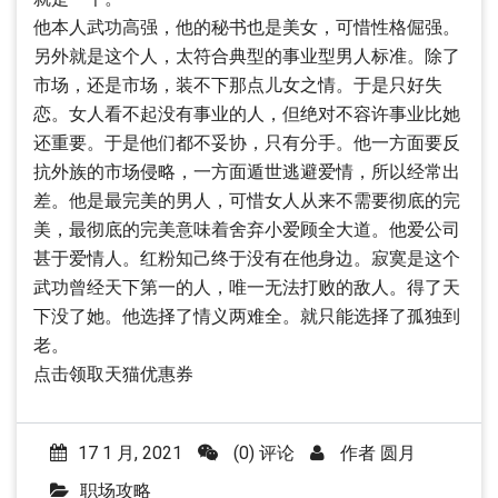
他本人武功高强，他的秘书也是美女，可惜性格倔强。
另外就是这个人，太符合典型的事业型男人标准。除了
市场，还是市场，装不下那点儿女之情。于是只好失
恋。女人看不起没有事业的人，但绝对不容许事业比她
还重要。于是他们都不妥协，只有分手。他一方面要反
抗外族的市场侵略，一方面遁世逃避爱情，所以经常出
差。他是最完美的男人，可惜女人从来不需要彻底的完
美，最彻底的完美意味着舍弃小爱顾全大道。他爱公司
甚于爱情人。红粉知己终于没有在他身边。寂寞是这个
武功曾经天下第一的人，唯一无法打败的敌人。得了天
下没了她。他选择了情义两难全。就只能选择了孤独到
老。
点击领取天猫优惠券
17 1 月, 2021
(0) 评论
作者
圆月
职场攻略