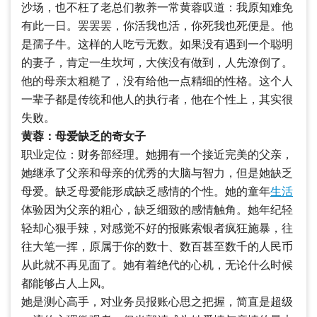
沙场，也不枉了老总们教养一常黄蓉叹道：我原知难免
有此一日。罢罢罢，你活我也活，你死我也死便是。他
是孺子牛。这样的人吃亏无数。如果没有遇到一个聪明
的妻子，肯定一生坎坷，大侠没有做到，人先潦倒了。
他的母亲太粗糙了，没有给他一点精细的性格。这个人
一辈子都是传统和他人的执行者，他在个性上，其实很
失败。
黄蓉：母爱缺乏的奇女子
职业定位：财务部经理。她拥有一个接近完美的父亲，
她继承了父亲和母亲的优秀的大脑与智力，但是她缺乏
母爱。缺乏母爱能形成缺乏感情的个性。她的童年
生活
体验因为父亲的粗心，缺乏细致的感情触角。她年纪轻
轻却心狠手辣，对感觉不好的报账索银者疯狂施暴，往
往大笔一挥，原属于你的数十、数百甚至数千的人民币
从此就不再见面了。她有着绝代的心机，无论什么时候
都能够占人上风。
她是测心高手，对业务员报账心思之把握，简直是超级