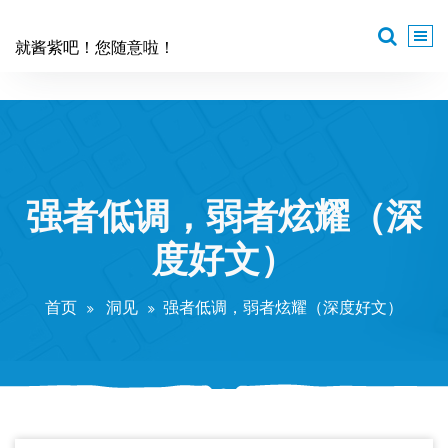
跳
至
就酱紫吧！您随意啦！
正
文
强者低调，弱者炫耀（深
度好文）
首页
洞见
强者低调，弱者炫耀（深度好文）