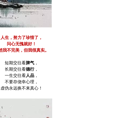
人生，努力了珍惜了，
问心无愧就好！
然我不完美，但我很真实。
短期交往看
脾气
，
长期交往看
德行
，
一生交往看
人品
，
不要存侥幸心理，
虚伪永远换不来真心！