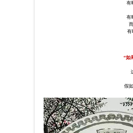
有
有
 
 “
假