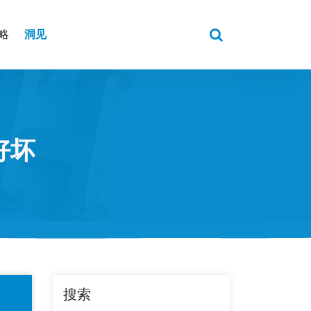
洞见
略
好坏
搜索