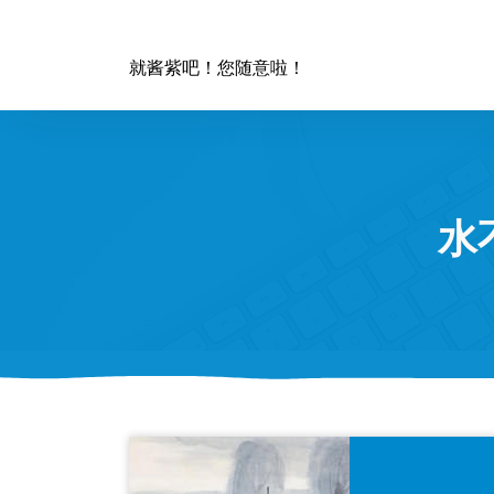
跳
至
正
就酱紫吧！您随意啦！
文
水