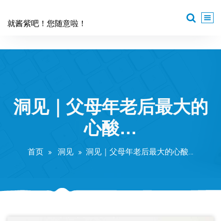
跳
至
就酱紫吧！您随意啦！
正
文
洞见｜父母年老后最大的
心酸…
首页
洞见
洞见｜父母年老后最大的心酸…