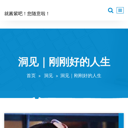
跳
至
就酱紫吧！您随意啦！
正
文
洞见｜刚刚好的人生
首页
洞见
洞见｜刚刚好的人生