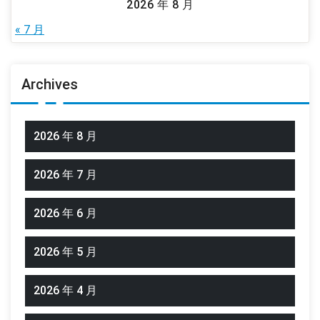
2026 年 8 月
« 7 月
Archives
2026 年 8 月
2026 年 7 月
2026 年 6 月
2026 年 5 月
2026 年 4 月