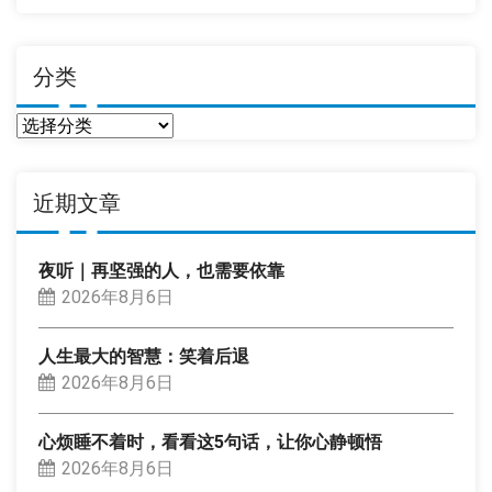
分类
分
类
近期文章
夜听｜再坚强的人，也需要依靠
2026年8月6日
人生最大的智慧：笑着后退
2026年8月6日
心烦睡不着时，看看这5句话，让你心静顿悟
2026年8月6日