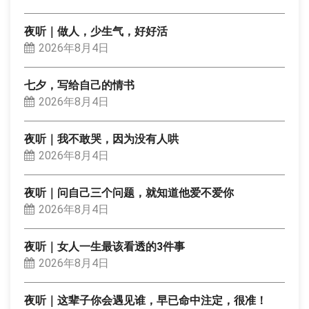
夜听｜做人，少生气，好好活
2026年8月4日
七夕，写给自己的情书
2026年8月4日
夜听｜我不敢哭，因为没有人哄
2026年8月4日
夜听｜问自己三个问题，就知道他爱不爱你
2026年8月4日
夜听｜女人一生最该看透的3件事
2026年8月4日
夜听｜这辈子你会遇见谁，早已命中注定，很准！