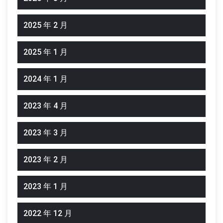
2025 年 2 月
2025 年 1 月
2024 年 1 月
2023 年 4 月
2023 年 3 月
2023 年 2 月
2023 年 1 月
2022 年 12 月