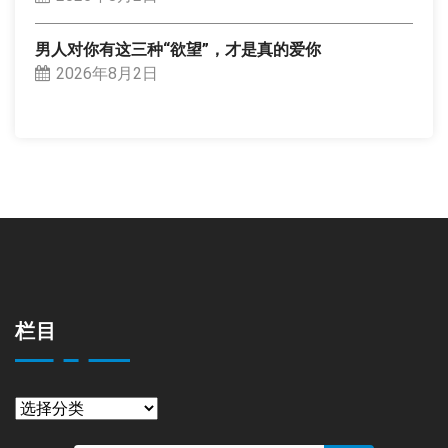
男人对你有这三种“欲望”，才是真的爱你
2026年8月2日
栏目
栏
目