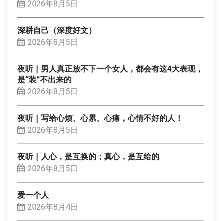
2026年8月5日
深耕自己（深度好文）
2026年8月5日
夜听｜男人真正放不下一个女人，都会有这4大表现，
是“装”不出来的
2026年8月5日
夜听｜写给心烦、心累、心痛，心情不好的人！
2026年8月5日
夜听｜人心，是互换的；真心，是互给的
2026年8月5日
爱一个人
2026年8月4日