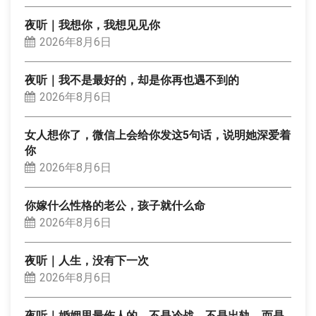
夜听｜我想你，我想见见你
2026年8月6日
夜听｜我不是最好的，却是你再也遇不到的
2026年8月6日
女人想你了，微信上会给你发这5句话，说明她深爱着
你
2026年8月6日
你嫁什么性格的老公，孩子就什么命
2026年8月6日
夜听｜人生，没有下一次
2026年8月6日
夜听｜婚姻里最伤人的，不是冷战，不是出轨，而是