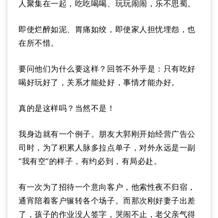
人聚集在一起，吃吃喝喝、玩玩闹闹，乐不思蜀。
即使烂醉如泥、胃痛如绞，即使家人担忧埋怨，也
在所不惜。
要问他们为什么要这样？回答不外乎是：只有吃好
喝好玩好了，关系才能处好，事情才能办好。
真的是这样吗？当然不是！
我身边就有一个例子。朋友大郭刚开始经营广告公
司时，为了积累人脉多拉点单子，对外永远是一副
“我有空”的样子，有约必到，有局必赴。
有一次为了招待一个意向客户，他索性夜不归宿，
通宵陪着客户辗转各个场子。而那次刚好妻子出差
了，孩子的作业没人签字，哭闹不止，老父亲气得