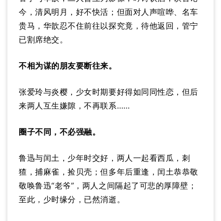
今，清风明月，好不快活；但面对人声喧哗、名车
贵马，华歆忍不住前往以探究竟，待他返回，管宁
已割席绝交。
不相为谋的朋友要断往来。
张爱玲与炎樱，少女时期要好得如同同性恋，但后
来两人互生嫌隙，不再联系……
圈子不同，不必强融。
鲁迅与闰土，少年时交好，两人一起看西瓜，刺
猹，捕麻雀，捡贝壳；但多年后重逢，闰土恭恭敬
敬唤鲁迅“老爷”，两人之间隔起了可悲的厚障壁；
至此，少时缘分，已然消逝。