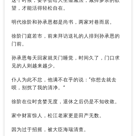
这个时候，要学会给人生做减法，减掉多余的欲
望，才能活得轻松自在。
明代徐阶和孙承恩都是尚书，两家对巷而居。
徐阶门庭若市，前来拜访送礼的人排到孙承恩的
门前。
孙承恩每天回家就关门睡觉，时间久了，门口求
见的人则越来越少。
仆人为此不忿，他满不在乎的说：“你想去就去
呗，别扰了我的清净。”
徐阶在位时贪婪无度，退休之后仍是不知收敛。
家中财富惊人，松江老家更是田产无数。
因为过于招摇，被大臣海瑞清查。