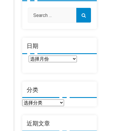
日期
日
期
分类
分
类
近期文章