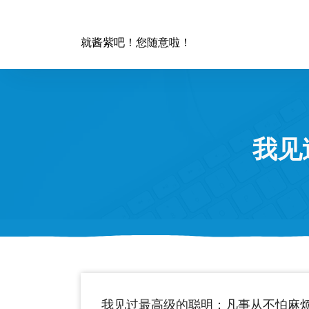
跳
至
正
就酱紫吧！您随意啦！
文
我见
我见过最高级的聪明：凡事从不怕麻