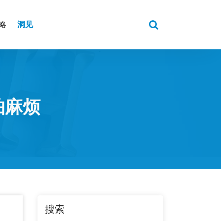
洞见
略
怕麻烦
搜索