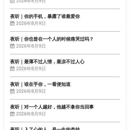
2026年8月9日
夜听｜你的手机，暴露了谁最爱你
2026年8月9日
夜听｜你也曾在一个人的时候痛哭过吗？
2026年8月9日
夜听｜最薄不过人情，最凉不过人心
2026年8月9日
夜听｜谁在乎你，一看便知道
2026年8月9日
夜听｜对一个人越好，他越不拿你当回事
2026年8月9日
夜听｜入了心的人，是一生的牵挂