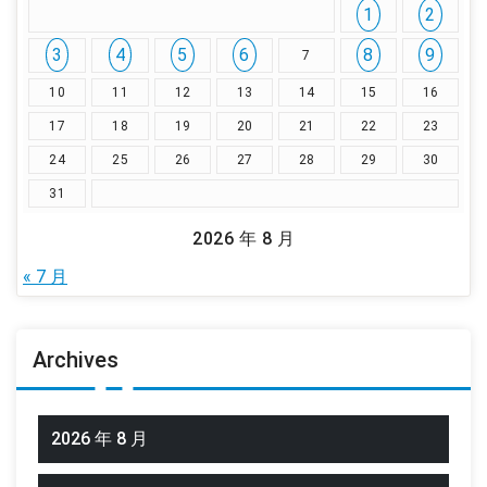
1
2
3
4
5
6
8
9
7
10
11
12
13
14
15
16
17
18
19
20
21
22
23
24
25
26
27
28
29
30
31
2026 年 8 月
« 7 月
Archives
2026 年 8 月