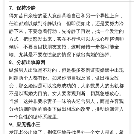
7、保持冷静
得知昔日亲密的爱人竟然背着自己和另一个异性上床，
任谁都难以做到冷静以待，但即便如此，还是要努力冷
静下来，不要急着行动，先冷静了再说，找一个发泄的
方式，把愤怒发出来，实在不行也可以去找心理咨询师
倾诉，不要盲目找朋友支招，这时候错一步都可能全
输。尤其是不要在愤怒的情况下做出离婚的选择。
8、分析出轨原因
纵然男人出轨是不对的，但是很多案例证实婚姻中出现
问题两个人都有份。如果你能自我反省，做出相应改
变，那么婚姻是可以挽救成功的，大多数男人的出轨都
不是以离婚为目的。女人要客观判断，切莫急怒攻心。
当然，这并非要求妻子一味的去迎合男人，而是在客观
分析婚姻问题的前提下做出相应的改变，推动婚姻进入
一个良性的循环系统里。
9、应无视小三
发现老公出轨了，别疯狂地寻找另外一个女人是谁，希