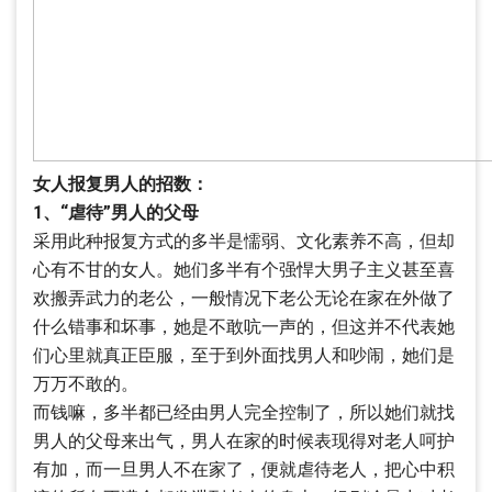
女人报复男人的招数：
1、“虐待”男人的父母
采用此种报复方式的多半是懦弱、文化素养不高，但却
心有不甘的女人。她们多半有个强悍大男子主义甚至喜
欢搬弄武力的老公，一般情况下老公无论在家在外做了
什么错事和坏事，她是不敢吭一声的，但这并不代表她
们心里就真正臣服，至于到外面找男人和吵闹，她们是
万万不敢的。
而钱嘛，多半都已经由男人完全控制了，所以她们就找
男人的父母来出气，男人在家的时候表现得对老人呵护
有加，而一旦男人不在家了，便就虐待老人，把心中积