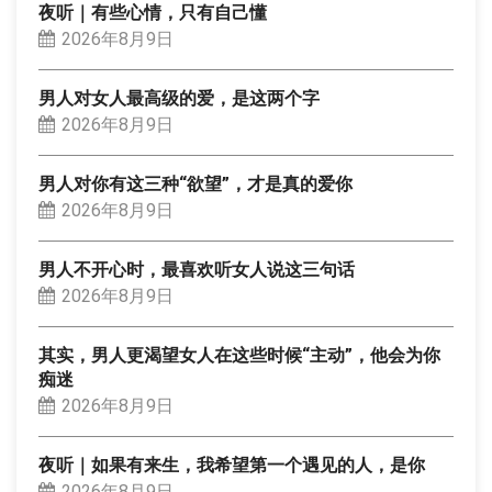
夜听｜有些心情，只有自己懂
2026年8月9日
男人对女人最高级的爱，是这两个字
2026年8月9日
男人对你有这三种“欲望”，才是真的爱你
2026年8月9日
男人不开心时，最喜欢听女人说这三句话
2026年8月9日
其实，男人更渴望女人在这些时候“主动”，他会为你
痴迷
2026年8月9日
夜听｜如果有来生，我希望第一个遇见的人，是你
2026年8月9日