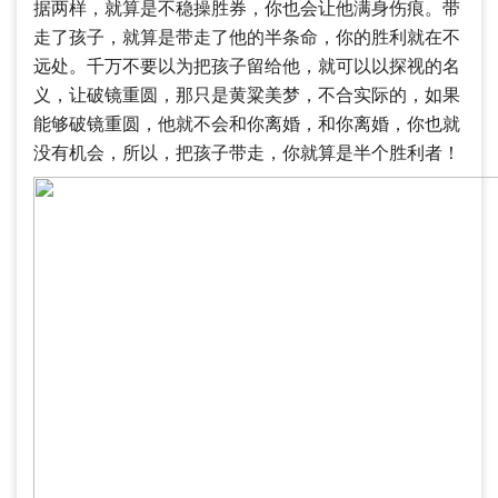
据两样，就算是不稳操胜券，你也会让他满身伤痕。带
走了孩子，就算是带走了他的半条命，你的胜利就在不
远处。千万不要以为把孩子留给他，就可以以探视的名
义，让破镜重圆，那只是黄粱美梦，不合实际的，如果
能够破镜重圆，他就不会和你离婚，和你离婚，你也就
没有机会，所以，把孩子带走，你就算是半个胜利者！