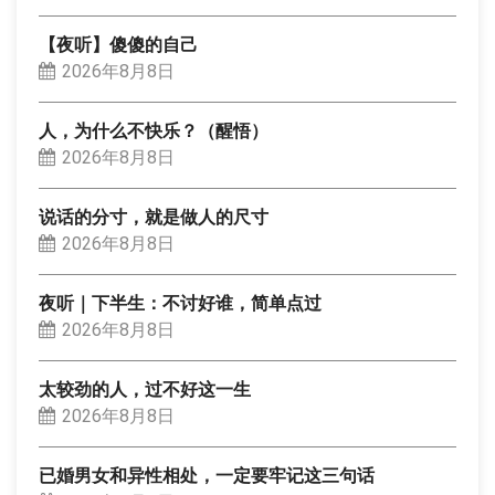
【夜听】傻傻的自己
2026年8月8日
人，为什么不快乐？（醒悟）
2026年8月8日
说话的分寸，就是做人的尺寸
2026年8月8日
夜听｜下半生：不讨好谁，简单点过
2026年8月8日
太较劲的人，过不好这一生
2026年8月8日
已婚男女和异性相处，一定要牢记这三句话