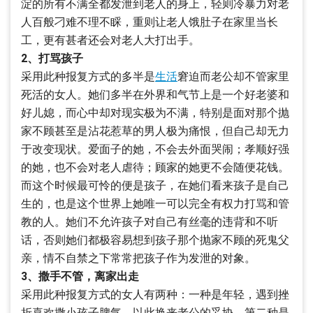
淀的所有不满全都发泄到老人的身上，轻则冷暴力对老
人百般刁难不理不睬，重则让老人饿肚子在家里当长
工，更有甚者还会对老人大打出手。
2、打骂孩子
采用此种报复方式的多半是
生活
窘迫而老公却不管家里
死活的女人。她们多半在外界和气节上是一个好老婆和
好儿媳，而心中却对现实极为不满，特别是面对那个抛
家不顾甚至是沾花惹草的男人极为痛恨，但自己却无力
于改变现状。爱面子的她，不会去外面哭闹；孝顺好强
的她，也不会对老人虐待；顾家的她更不会随便花钱。
而这个时候最可怜的便是孩子，在她们看来孩子是自己
生的，也是这个世界上她唯一可以完全有权力打骂和管
教的人。她们不允许孩子对自己有丝毫的违背和不听
话，否则她们都极容易想到孩子那个抛家不顾的死鬼父
亲，情不自禁之下常常把孩子作为发泄的对象。
3、撒手不管，离家出走
采用此种报复方式的女人有两种：一种是年轻，遇到挫
折喜欢撒小孩子脾气，以此换来老公的妥协。第二种是