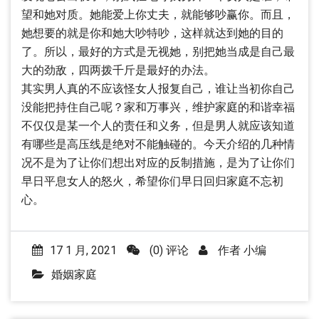
望和她对质。她能爱上你丈夫，就能够吵赢你。而且，
她想要的就是你和她大吵特吵，这样就达到她的目的
了。所以，最好的方式是无视她，别把她当成是自己最
大的劲敌，四两拨千斤是最好的办法。
其实男人真的不应该怪女人报复自己，谁让当初你自己
没能把持住自己呢？家和万事兴，维护家庭的和谐幸福
不仅仅是某一个人的责任和义务，但是男人就应该知道
有哪些是高压线是绝对不能触碰的。今天介绍的几种情
况不是为了让你们想出对应的反制措施，是为了让你们
早日平息女人的怒火，希望你们早日回归家庭不忘初
心。
17 1 月, 2021
(0) 评论
作者
小编
婚姻家庭