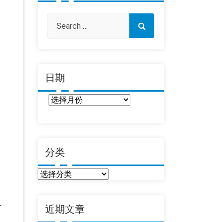
日期
日
期
分类
分
类
有
近期文章