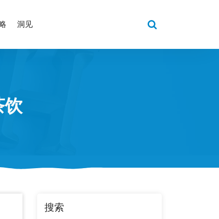
略
洞见
茶饮
搜索