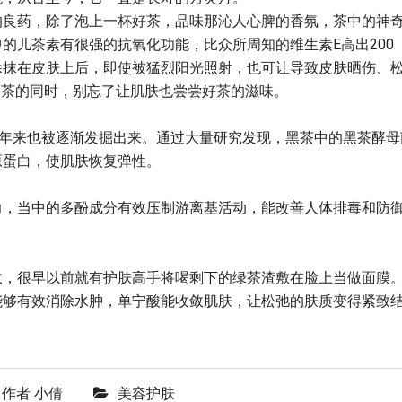
的良药，除了泡上一杯好茶，品味那沁人心脾的香氛，茶中的神
的儿茶素有很强的抗氧化功能，比众所周知的维生素E高出200
涂抹在皮肤上后，即使被猛烈阳光照射，也可让导致皮肤晒伤、
在喝茶的同时，别忘了让肌肤也尝尝好茶的滋味。
近年来也被逐渐发掘出来。通过大量研究发现，黑茶中的黑茶酵母
原蛋白，使肌肤恢复弹性。
力，当中的多酚成分有效压制游离基活动，能改善人体排毒和防
效，很早以前就有护肤高手将喝剩下的绿茶渣敷在脸上当做面膜
能够有效消除水肿，单宁酸能收敛肌肤，让松弛的肤质变得紧致
作者
小倩
美容护肤