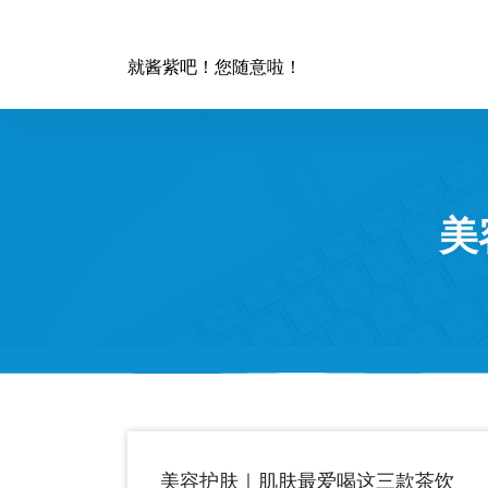
跳
至
正
就酱紫吧！您随意啦！
文
美
美容护肤｜肌肤最爱喝这三款茶饮