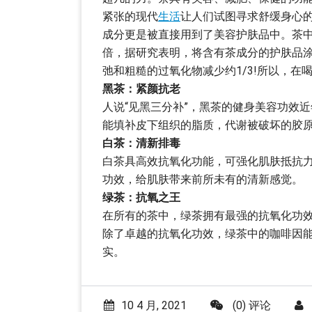
紧张的现代
生活
让人们试图寻求舒缓身心
成分更是被直接用到了美容护肤品中。茶中
倍，据研究表明，将含有茶成分的护肤品
弛和粗糙的过氧化物减少约1/3!所以，
黑茶：紧颜抗老
人说“见黑三分补”，黑茶的健身美容功效
能填补皮下组织的脂质，代谢被破坏的胶
白茶：清新排毒
白茶具高效抗氧化功能，可强化肌肤抵抗
功效，给肌肤带来前所未有的清新感觉。
绿茶：抗氧之王
在所有的茶中，绿茶拥有最强的抗氧化功
除了卓越的抗氧化功效，绿茶中的咖啡因
实。
10 4 月, 2021
(0) 评论