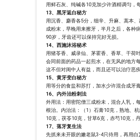
用鲜石灰、纯碱各10克加少许酒精调匀，
13、黑牙返白秘方
用沉香、麝香各5分，细辛、升麻、蒿本、
成粉末，早晚用来擦牙，半月之后，各种
90岁，牙齿还可以保持完好无损。
14、西施沐浴秘术
用猪苓香、威录仙、茅霍香、香草、干荷叶
会同前面的药品一起煎水，在无风的地方每
这不但对闺中人有益，而且还可以治疗恶
15、黄牙变白秘方
用等分的食盐和苏打，加水少许混合成牙膏
16、内外治粉刺法
外用法：用密陀僧三成粉未，混合人乳，
根治。内治法：（1）石膏10克，熟地、杭
10克，茯苓10克，甘草6克，赤芍10克，
17、落牙复生法
先抓来未开眼的嫩老鼠3-4只待用，再用