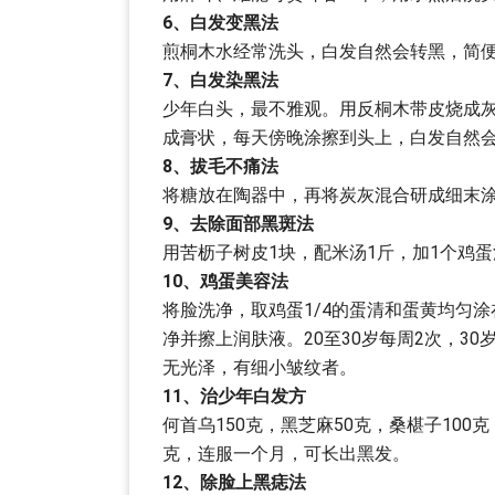
6、白发变黑法
煎桐木水经常洗头，白发自然会转黑，简
7、白发染黑法
少年白头，最不雅观。用反桐木带皮烧成
成膏状，每天傍晚涂擦到头上，白发自然
8、拔毛不痛法
将糖放在陶器中，再将炭灰混合研成细末
9、去除面部黑斑法
用苦枥子树皮1块，配米汤1斤，加1个鸡
10、鸡蛋美容法
将脸洗净，取鸡蛋1/4的蛋清和蛋黄均匀
净并擦上润肤液。20至30岁每周2次，3
无光泽，有细小皱纹者。
11、治少年白发方
何首乌150克，黑芝麻50克，桑椹子100
克，连服一个月，可长出黑发。
12、除脸上黑痣法