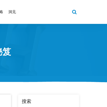
略
洞见
秘笈
搜索