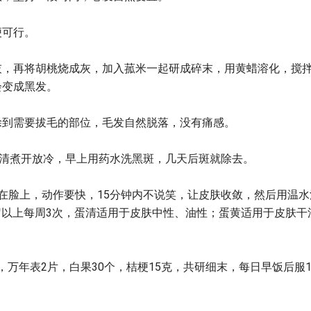
便可行。
灰，再将胡桃烧成灰，加入菰米一起研成碎末，用黄蜡溶化，搅
会变成黑发。
涂到需要拔毛的部位，毛发自然脱落，没有痛感。
蛋清煮开放冷，早上用药水洗黑斑，几天后斑就除去。
涂在脸上，动作要快，15分钟内不说笑，让皮肤收敛，然后用温水
0岁以上每周3次，蛋清适用于皮肤中性、油性；蛋黄适用于皮肤干
克，万年表2片，白果30个，桔梗15克，共研细末，每日早饭后服1