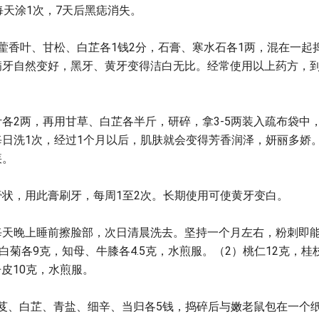
每天涂1次，7天后黑痣消失。
藿香叶、甘松、白芷各1钱2分，石膏、寒水石各1两，混在一起
病牙自然变好，黑牙、黄牙变得洁白无比。经常使用以上药方，
各2两，再用甘草、白芷各半斤，研碎，拿3-5两装入疏布袋中
日洗1次，经过1个月以后，肌肤就会变得芳香润泽，妍丽多娇
疾。
状，用此膏刷牙，每周1至2次。长期使用可使黄牙变白。
每天晚上睡前擦脸部，次日清晨洗去。坚持一个月左右，粉刺即
白菊各9克，知母、牛膝各4.5克，水煎服。（2）桃仁12克，桂
丹皮10克，水煎服。
白芨、白芷、青盐、细辛、当归各5钱，捣碎后与嫩老鼠包在一个