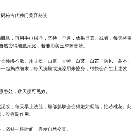
揭秘古代独门美容秘笈
的肌肤，再用手巾揩净，坚持一个月，效果显著。或者，每天将
自然变得细腻无比，若能用美玉摩擦更妙。
奇香缕缕不散。用甘松、山奈、香薷、白芨、白芷、防风、蒿本
粉一起捣成细末，每天洗脸或洗澡用来擦身，很快会产生上述效
擦患处，数天便可见效。
成泥浆，每天早上洗脸，脸部肌肤会变得嫩如凝脂，艳若桃花。
织，没有副作用。
头，坚持一段时间，卷发自然变直。