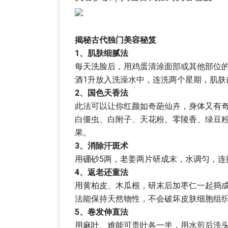
揭秘古代独门美容秘笈
1、肌肤细腻法
每天洗脸后，用鸡蛋清涂面部或其他部位
酒1升放入洗澡水中，连洗两个星期，肌肤
2、国色天香法
此法可以让你红颜如奇葩仙卉，身体又有
白僵虫、白附子、天花粉、零陵香、绿豆
果。
3、消除汗斑术
用硼砂5两，老姜两片研成末，水调匀，连
4、返老还童法
用黄柏皮、木瓜根，研末后加枣仁一起捣
法能保持天然物性，不会破坏皮肤细胞组
5、卷发伸直法
用麻叶、难能可贵叶各一半，用水煎后洗