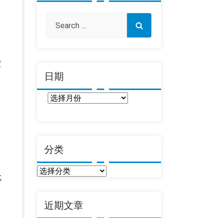
黄
日期
日
、
期
分类
分
此
类
近期文章