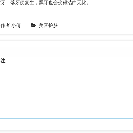
擦牙，落牙便复生，黑牙也会变得洁白无比。
作者
小倩
美容护肤
注