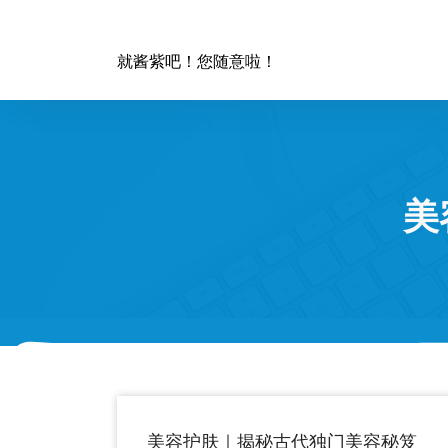
跳
至
正
就酱紫吧！您随意啦！
文
美
美容护肤｜揭秘古代独门美容秘笈