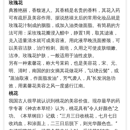
玫瑰花
典雅艳丽，香馥迷人。其香精是名贵的香料，其花入药
可有疏肝及美容作用。据说慈禧太后的常用化妆品就是
玫瑰花汁制成的胭脂，或加入油类做面脂。有简易的方
法可用：采玫瑰花瓣浸入醋中，静置1周，取其滤液，
兑入适量清水就可成美容液。用此液早晚洗面擦颈，可
以美容洁肤，治疗粉刺、面疮，久用之可使皮肤细嫩、
洁净。玫瑰花护肤，一般适用于油性皮肤。
另有一种素馨花，称大号茉莉，也是美容花，宋、元、
明、清时，南国的妇女摘其花做花环，“以绕云鬓”，或
“蒸油取液，作面脂发油”，芳气袭人，具“长发润急功
效，用素馨花美容之风一度盛行江南。
桃花
我国古人很早就认识到桃花的美容价值。现存最早的药
学专著《神农本草经》认为，桃花具有“令人好颜色”之
功。《本草纲目》记载：“三月三日收桃花，七月七日
收鸡血，和涂面上，二三日后脱下，则光华颜色也。”