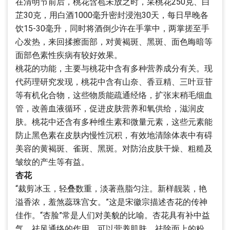
在清明节前后，桃花含苞未放之时，采桃花250克、白
芷30克，用白酒1000毫升密封浸泡30天，每日早晚各
饮15-30毫升，同时将酒倒少许在手掌中，两掌搓至手
心发热，来回揉擦面部，对黄褐斑、黑斑、面色晦暗等
面部色素性疾病有较好效果。
桃花的功能，主要与桃花中含有多种营养成分有关。现
代药理研究发现，桃花中含有山奈、香豆精、三叶豆苷
等有机化合物，这些物质能疏通经络，扩张末稍毛细血
管，改善血液循环，促进皮肤营养和氧供给，滋润皮
肤。桃花中还含有多种维生素和微量元素，这些元素能
防止黑色素在皮肤内慢性沉积，有效地清除体表中有碍
美容的黄褐斑、雀斑、黑斑。对防治皮肤干燥、粗糙及
皱纹的产生等有益。
杏花
“裁剪冰玉，轻叠数重，淡著燕脂匀注。新样靓装，艳
溢香浓，羞煞蕊珠宫女。”这是宋徽宗描述杏花的传神
佳作。“杏脸”常是人们对美貌的比喻。杏花具有补中益
气，祛风通络的作用，可以营养肌肤，祛除面上的粉