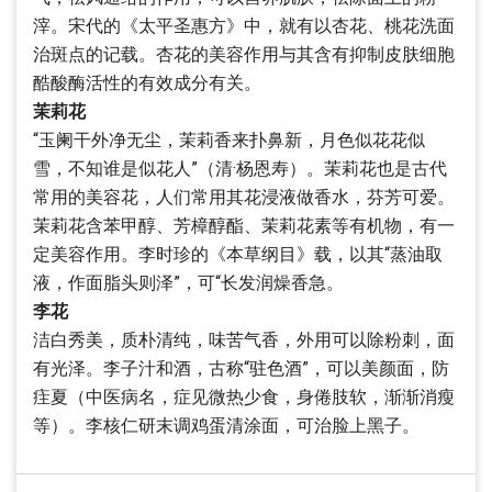
滓。宋代的《太平圣惠方》中，就有以杏花、桃花洗面
治斑点的记载。杏花的美容作用与其含有抑制皮肤细胞
酷酸酶活性的有效成分有关。
茉莉花
“玉阑干外净无尘，茉莉香来扑鼻新，月色似花花似
雪，不知谁是似花人”（清·杨恩寿）。茉莉花也是古代
常用的美容花，人们常用其花浸液做香水，芬芳可爱。
茉莉花含苯甲醇、芳樟醇酯、茉莉花素等有机物，有一
定美容作用。李时珍的《本草纲目》载，以其“蒸油取
液，作面脂头则泽”，可“长发润燥香急。
李花
洁白秀美，质朴清纯，味苦气香，外用可以除粉刺，面
有光泽。李子汁和酒，古称“驻色酒”，可以美颜面，防
疰夏（中医病名，症见微热少食，身倦肢软，渐渐消瘦
等）。李核仁研末调鸡蛋清涂面，可治脸上黑子。