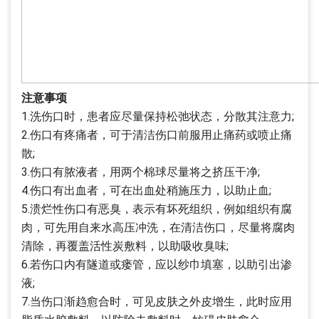
注意事项
1.洗伤口时，患者应尽量保持松弛状态，分散其注意力;
2.伤口有疼痛者，可于清洁伤口前服用止痛药或喷止痛
散;
3.伤口有脓液者，用两个棉球尽量将之挤压干净;
4.伤口有出血者，可在出血处稍施压力，以助止血;
5.溃烂性伤口有恶臭，表示有坏死组织，例如组织有腐
肉，可先用自来水高压冲洗，在清洁伤口，尽量将腐肉
清除，再覆盖活性炭敷料，以助吸收臭味;
6.若伤口内有隧道或瘘管，应以纱巾填塞，以助引出渗
液;
7.当伤口渐趋愈合时，可见皮肤之外皮增生，此时应用