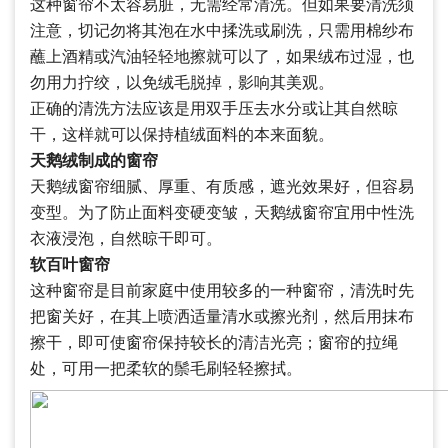
这种窗帘不太容易脏，无需经常清洗。但如果要清洗须
注意，切记勿将其泡在水中揉洗或刷洗，只需用棉纱布
蘸上酒精或汽油轻轻地擦就可以了，如果绒布过湿，也
勿用力拧绞，以免绒毛脱掉，影响其美观。
正确的清洗方法应该是用双手压去水分或让其自然晾
干，这样就可以保持植绒面料的本来面貌。
天鹅绒制成的窗帘
天鹅绒窗帘细腻、厚重、有质感，遮光效果好，但容易
变型。为了防止面料变硬变皱，天鹅绒窗帘宜用中性洗
衣液浸泡，自然晾干即可。
软百叶窗帘
这种窗帘是目前家庭中使用较多的一种窗帘，清洗时先
把窗关好，在其上喷洒适量清水或擦光剂，然后用抹布
擦干，即可使窗帘保持较长的清洁光亮；窗帘的拉绳
处，可用一把柔软的鬃毛刷轻轻擦拭。