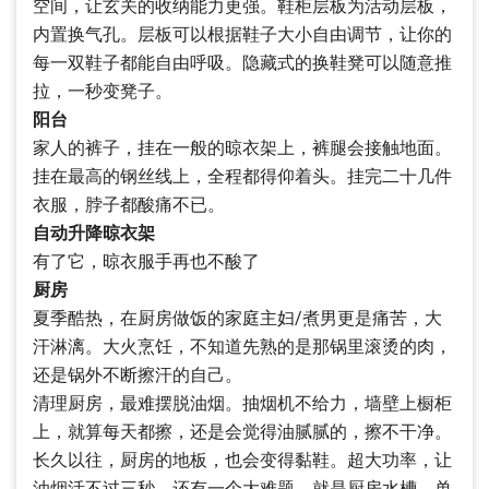
空间，让玄关的收纳能力更强。鞋柜层板为活动层板，
内置换气孔。层板可以根据鞋子大小自由调节，让你的
每一双鞋子都能自由呼吸。隐藏式的换鞋凳可以随意推
拉，一秒变凳子。
阳台
家人的裤子，挂在一般的晾衣架上，裤腿会接触地面。
挂在最高的钢丝线上，全程都得仰着头。挂完二十几件
衣服，脖子都酸痛不已。
自动升降晾衣架
有了它，晾衣服手再也不酸了
厨房
夏季酷热，在厨房做饭的家庭主妇/煮男更是痛苦，大
汗淋漓。大火烹饪，不知道先熟的是那锅里滚烫的肉，
还是锅外不断擦汗的自己。
清理厨房，最难摆脱油烟。抽烟机不给力，墙壁上橱柜
上，就算每天都擦，还是会觉得油腻腻的，擦不干净。
长久以往，厨房的地板，也会变得黏鞋。超大功率，让
油烟活不过三秒。还有一个大难题，就是厨房水槽。单