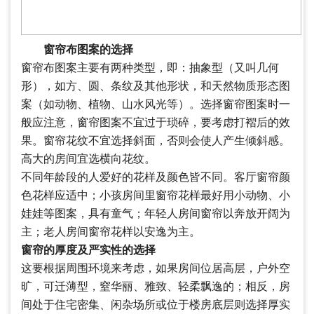
窗帘布图案的选择
窗帘布图案主要有两种类型，即：抽象型（又叫几何
形），如方、圆、条纹及其他形状，和天然物质形态图
案（如动物、植物、山水风光等）。选择窗帘图案时一
般应注意，窗帘图案不宜过于琐碎，要考虑打褶后的效
果。窗帘花纹不宜选择斜面，否则会使人产生倾斜感。
高大的房间宜选横向花纹。
不同年龄段的人爱好的花样及颜色皆不同。客厅窗帘颜
色花样应适中；小孩房间里窗帘花样最好用小动物、小
娃娃等图案，具有童气；年轻人房间窗帘以奔放开阔为
主；老人房间窗帘花样以安逸为主。
窗帘的厚度及严实性的选择
这要根据周围环境来考虑，如果房间位居高层，户外空
旷，可迁薄型，窒华丽、雅致、轻柔飘逸的；相反，房
间处于住宅密集、闲杂场所或位于楼房底层则选择厚实