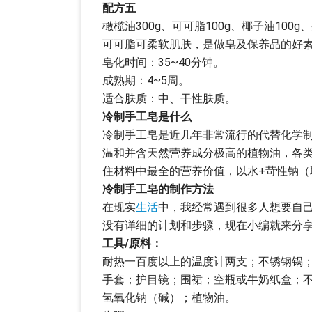
配方五
橄榄油300g、可可脂100g、椰子油100g、
可可脂可柔软肌肤，是做皂及保养品的好
皂化时间：35~40分钟。
成熟期：4~5周。
适合肤质：中、干性肤质。
冷制手工皂是什么
冷制手工皂是近几年非常流行的代替化学制
温和并含天然营养成分极高的植物油，各
住材料中最全的营养价值，以水+苛性钠（
冷制手工皂的制作方法
在现实
生活
中，我经常遇到很多人想要自
没有详细的计划和步骤，现在小编就来分
工具/原料：
耐热一百度以上的温度计两支；不锈钢锅
手套；护目镜；围裙；空瓶或牛奶纸盒；
氢氧化钠（碱）；植物油。