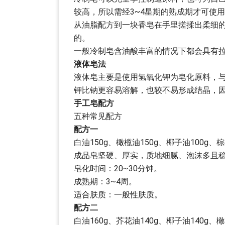
较高，所以需经3~4星期的熟成期才可使
从油脂配方到一块香皂在手里搓揉出柔细
的。
一般冷制皂含油酸丰富的情况下都会具有
液体皂法
液体皂主要是使用氢氧化钾为皂化原料，
钾比钠更容易溶解，也较不易形成结晶，
手工皂配方
五种常见配方
配方一
白油150g、橄榄油150g、椰子油100g、棕
成品皂坚硬、厚实，质地细腻、泡沫多且
皂化时间：20~30分钟。
成熟期：3~4周。
适合肤质：一般性肤质。
配方二
白油160g、芥花油140g、椰子油140g、橄