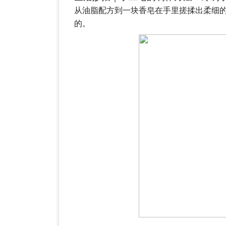
从油脂配方到一块香皂在手里搓揉出柔细
的。