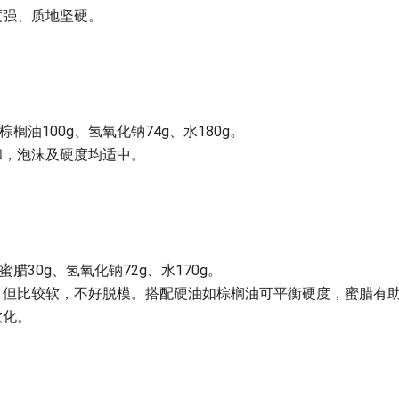
度强、质地坚硬。
棕榈油100g、氢氧化钠74g、水180g。
和，泡沫及硬度均适中。
蜜腊30g、氢氧化钠72g、水170g。
，但比较软，不好脱模。搭配硬油如棕榈油可平衡硬度，蜜腊有
软化。