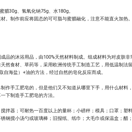
蜜腊30g、氢氧化钠75g、水180g。
素材。制作前应将固态的可可脂与蜜腊融化，注意不能直火加热
成品的沐浴用品，由100%天然材料制成。组成材料为对皮肤非
类天然食材、草药等，采用欧洲传统手工制造工艺，用低温制法
取自海盐）+油的方法，经过自然的皂化反应而成。
己制作手工肥皂的，但是他们又不知道从哪里下手，用什么材料
享一下制造手工肥皂的方法。
；搅拌器；可耐热一百度以上的量杯；小磅秤；模具；口罩；塑
不锈钢搅小汤勺或玻璃棒；旧报纸、纸巾；大毛巾或保温盒；醋