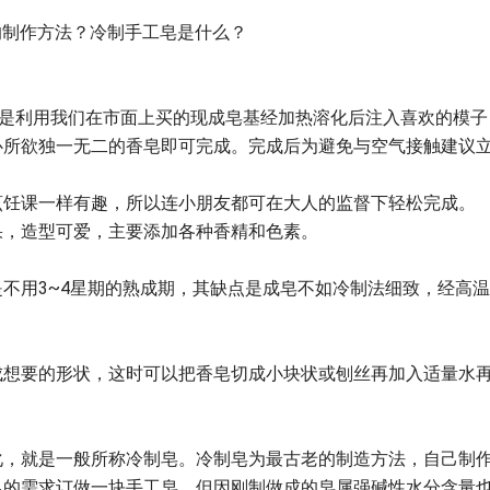
的制作方法？冷制手工皂是什么？
它是利用我们在市面上买的现成皂基经加热溶化后注入喜欢的模子
心所欲独一无二的香皂即可完成。完成后为避免与空气接触建议
烹饪课一样有趣，所以连小朋友都可在大人的监督下轻松完成。
果，造型可爱，主要添加各种香精和色素。
不用3~4星期的熟成期，其缺点是成皂不如冷制法细致，经高
成想要的形状，这时可以把香皂切成小块状或刨丝再加入适量水
化，就是一般所称冷制皂。冷制皂为最古老的制造方法，自己制
己的需求订做一块手工皂，但因刚制做成的皂属强碱性水分含量