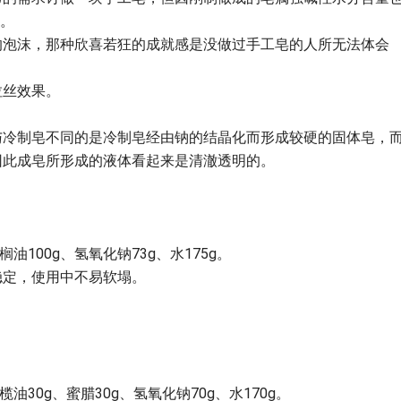
用。
的泡沫，那种欣喜若狂的成就感是没做过手工皂的人所无法体会
拉丝效果。
与冷制皂不同的是冷制皂经由钠的结晶化而形成较硬的固体皂，
因此成皂所形成的液体看起来是清澈透明的。
榈油100g、氢氧化钠73g、水175g。
稳定，使用中不易软塌。
榄油30g、蜜腊30g、氢氧化钠70g、水170g。