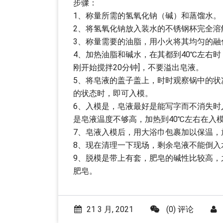
步骤：
1、称量所需的氢氧化钠（碱）和蒸馏水。
2、将氢氧化钠放入装水的不锈钢杯完全溶
3、称量需要的油脂，用小火将其均匀的融
4、加热油脂和碱水，在其都到40℃左右
刚开始搅拌20分钟]，不要溢出皂液。
5、将皂液的盖子盖上，时时观察锅中的
的状态时，即可入模。
6、入模是，皂液最好是能写字而不消失时入
是皂液温度不够高，加热到40℃左右在入
7、皂液入模后，用大浴巾包裹加以保温，
8、现在清理一下现场，剩余皂液不能倒入
9、脱模是带上有套，肥皂的碱性比较高，
肥皂。
21 3 月, 2021
(0) 评论