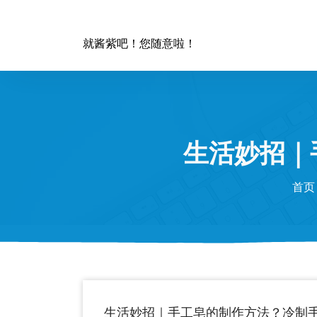
跳
至
正
就酱紫吧！您随意啦！
文
生活妙招｜
首页
生活妙招｜手工皂的制作方法？冷制