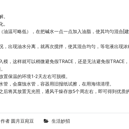
解。
化。
时（油温可略低），在把碱水一点一点加入油脂，使其均匀混合[
状况，出现油水分离，就再次搅拌，使其混合均匀，等皂液出现浓
模，这样就可以稍微避免假TRACE，还是无法避免假TRACE
模。
放置保温的环境1-2天左右可脱模。
水管，会腐蚀水管，容器用旧报纸试擦，在用海绵清理。
之后将其放置无光照，通风干燥存放5个周左右，即可得到优质
作者
圆月豆宛豆
生活妙招