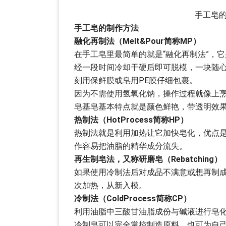
手工皂
手工皂的制作方法
融化再制法（Melt&Pour简称MP）
在手工皂里最简单的就是“融化再制法”，
经一段时间冷却干硬后即可脱模，一块随
刻用保鲜膜或皂用PE膜仔细包裹。
因为不需使用氢氧化钠，操作过程就像上
皂基皂基本特点就是颜色鲜艳，带透明效
热制法（HotProcess简称HP）
热制法就是利用加热让它加快皂化，优点是
作容易把油脂的精华成分流失。
再生制皂法，又称研磨皂（Rebatching）
如果使用冷制法后对成品不满意或想再制
次加热，从新入模。
冷制法（ColdProcess简称CP）
利用油脂中三酸甘油脂成份与碱液进行皂
冷制皂可以完全掌控制造原料，也可为自