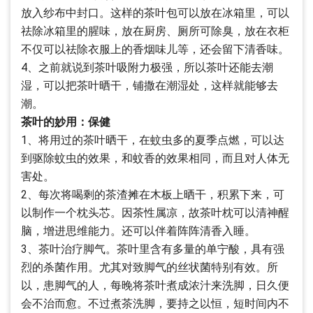
放入纱布中封口。这样的茶叶包可以放在冰箱里，可以
祛除冰箱里的腥味，放在厨房、厕所可除臭，放在衣柜
不仅可以祛除衣服上的香烟味儿等，还会留下清香味。
4、之前就说到茶叶吸附力极强，所以茶叶还能去潮
湿，可以把茶叶晒干，铺撒在潮湿处，这样就能够去
潮。
茶叶的妙用：保健
1、将用过的茶叶晒干，在蚊虫多的夏季点燃，可以达
到驱除蚊虫的效果，和蚊香的效果相同，而且对人体无
害处。
2、每次将喝剩的茶渣摊在木板上晒干，积累下来，可
以制作一个枕头芯。因茶性属凉，故茶叶枕可以清神醒
脑，增进思维能力。还可以伴着阵阵清香入睡。
3、茶叶治疗脚气。茶叶里含有多量的单宁酸，具有强
烈的杀菌作用。尤其对致脚气的丝状菌特别有效。所
以，患脚气的人，每晚将茶叶煮成浓汁来洗脚，日久便
会不治而愈。不过煮茶洗脚，要持之以恒，短时间内不