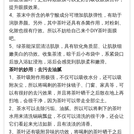
提升眼膜效果。
4、茶末中所含的单宁酸成分可增加肌肤弹性，有助于
润肤养颜。另外，其中茶叶还具有杀菌作用，对粉刺、
化脓也很有疗效。所以不妨给自己来个DIY茶叶面膜
吧。
5、绿茶能深层清洁肌肤，具有软化角质层、让肌肤细
嫩美白的功效。收集茶渣，晾干后小布袋中，系紧袋口
后放入浴缸浸泡，浴后会感觉到肌肤柔和嫩滑。
茶叶的妙用：去污去油腻
1、茶叶吸附作用极强，不仅可以吸收水分，还可以吸
附灰尘，所以将喝剩的茶叶抹镜子、门窗、家具等，可
以有很好的去污效果，并且将茶叶晒干之后散在地上再
扫地，会很干净，因为茶叶可以带走全部尘土。
2、茶水可以去除污垢、油腻。所以可以将剩下的茶叶
水用来清洗锅碗瓢盆，不仅可以清洗的很干净，还会让
它们看起来光洁如新，且有淡淡的清香。
3、茶叶还有吸附异味的功效，将喝剩的茶叶晒干之后