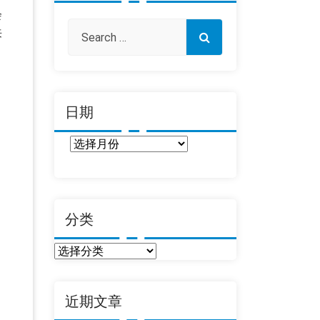
会
来
日期
日
期
分类
分
类
近期文章