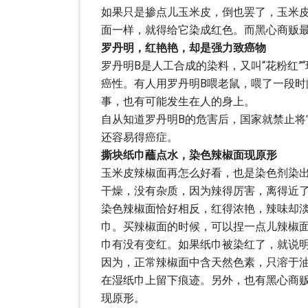
如果只是掺点儿玉米皮，倒也罢了，玉米
面一样，就得给它染成红色。而黑心商贩最
罗丹明，红艳艳，却是强力致癌物
罗丹明B是人工合成的染料，又叫“花粉红”
癌性。有人用罗丹明B喂老鼠，喂了一段
事，也有可能发生在人的身上。
自从知道罗丹明B的危害后，国家就禁止将
还容易得癌症。
撕块纸巾蘸点水，染色辣椒面现原形
玉米皮辣椒面再怎么好看，也是染色剂染
干燥，没有杂质，因为辣得厉害，离得近
染色辣椒面恰好相反，红得浓艳，辣味却
巾。买辣椒面的时候，可以捏一点儿辣椒
巾有没有变红。如果纸巾被染红了，就说
因为，正常辣椒面中含天然色素，只溶于
在湿纸巾上留下痕迹。另外，也有黑心商
现原形。