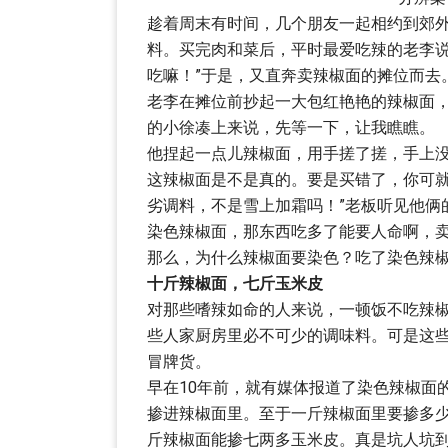
趁着周末有时间，几个朋友一起相约到郊
料。买完肉和菜后，平时最爱吃辣的老李说
吃嘛！”于是，又直奔卖辣椒面的摊位而去
老李在摊位前抄起一大包红艳艳的辣椒面
的小徐凑上来说，先等一下，让我瞧瞧。
他捏起一点儿辣椒面，用手搓了搓，手上没
这辣椒面是不是真的。要是买错了，你可
劣调料，不是雪上加霜吗！”老板听见他俩
染色辣椒面，那东西吃多了能要人命啊，卖
那么，为什么辣椒面要染色？吃了染色辣
十斤辣椒面，七斤玉米皮
对那些嗜辣如命的人来说，一顿饭不吃辣
些人家厨房里必不可少的调味料。可是这
冒牌货。
早在10年前，就有媒体报道了染色辣椒面
掺进辣椒面里。至于一斤辣椒面里要掺多
斤辣椒面能掺七两多玉米皮。真是坑人坑