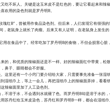
皮又吃不坏人。关键是这玉米皮不是红色的，要让它看起来和辣
喜欢用的染色剂就是罗丹明B。
“玫瑰红B”，曾被用作食品染色剂。但后来，人们发现它有很强的
时间，老鼠身上就长了肉瘤。后来又有人证明，在老鼠身上发生的
它用在食品中了。经常吃加了罗丹明B的食物，不但会损害心脏
出来的，和优质的辣椒面还是不一样。好的辣椒面红中带黄，松
了，鼻子、眼睛都会不舒服。
淡。这里还有一个小窍门要介绍给大家，只需要事先准备一张湿
面到湿纸巾上，等上一会儿，再把湿纸巾上的辣椒面弄掉，看看
明这辣椒面里加了人工染色剂。
油，不溶于水，不会遇到水就褪了色。而罗丹明B却是溶于水的，
贩用苏丹红给玉米皮染色，苏丹红和罗丹明B一样，都会在湿纸巾