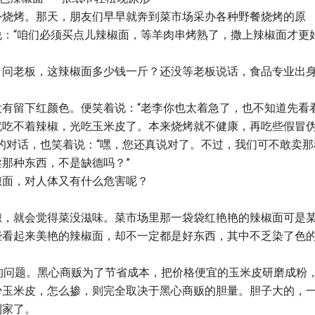
外烧烤。那天，朋友们早早就奔到菜市场采办各种野餐烧烤的原
：“咱们必须买点儿辣椒面，等羊肉串烤熟了，撒上辣椒面才更
。
，问老板，这辣椒面多少钱一斤？还没等老板说话，食品专业出
有留下红颜色。便笑着说：“老李你也太着急了，也不知道先看
就吃不着辣椒，光吃玉米皮了。本来烧烤就不健康，再吃些假冒
的对话，也笑着说：“嘿，您还真说对了。不过，我们可不敢卖那
那种东西，不是缺德吗？”
椒面，对人体又有什么危害呢？
椒，就会觉得菜没滋味。菜市场里那一袋袋红艳艳的辣椒面可是
些看起来美艳的辣椒面，却不一定都是好东西，其中不乏染了色
的问题。黑心商贩为了节省成本，把价格便宜的玉米皮研磨成粉
少玉米皮，怎么掺，则完全取决于黑心商贩的胆量。胆子大的，
到家了。