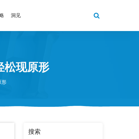
略
洞见
轻松现原形
原形
搜索