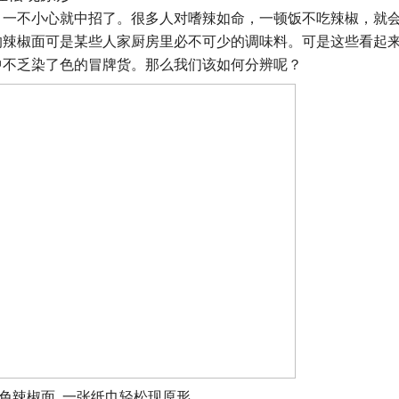
，一不小心就中招了。很多人对嗜辣如命，一顿饭不吃辣椒，就
的辣椒面可是某些人家厨房里必不可少的调味料。可是这些看起
中不乏染了色的冒牌货。那么我们该如何分辨呢？
色辣椒面 一张纸巾轻松现原形