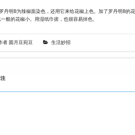
罗丹明B为辣椒面染色，还用它来给花椒上色。加了罗丹明B的
比一般的花椒小。用湿纸巾搓，也很容易掉色。
作者
圆月豆宛豆
生活妙招
注