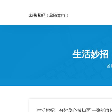
跳
至
正
就酱紫吧！您随意啦！
文
生活妙招
首
生活妙招｜分辨染色辣椒面 一张纸巾