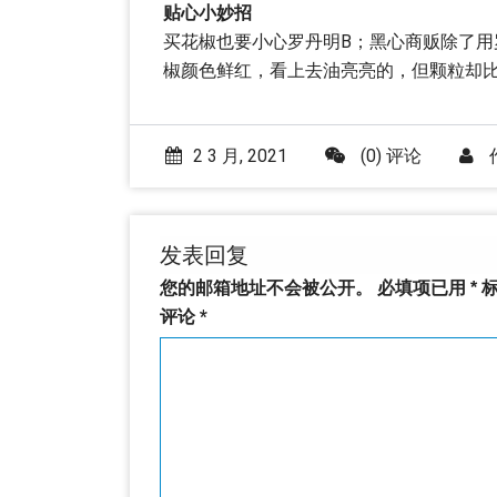
贴心小妙招
买花椒也要小心罗丹明B；黑心商贩除了用
椒颜色鲜红，看上去油亮亮的，但颗粒却
2 3 月, 2021
(0) 评论
发表回复
您的邮箱地址不会被公开。
必填项已用
*
标
评论
*