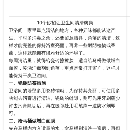
10个妙招让卫生间清清爽爽
卫浴间，家里重点清洁的地方，各种异味都能从这产
生。平时多消毒之余，还要留意洁具，角落的清洁，这
样才能完整的保持浴室亮丽，再养一些耐阴植物或香
薰，这样就能拥有淡雅舒适的环境了。
每周清洁里，就得给瓷砖擦擦脸，适当给马桶做做增白
面膜，喷洒消毒剂到角落，重点是常打开窗户，这样才
能保持干爽卫浴间。
一、瓷砖防霉措施
卫浴间的墙壁多用瓷砖铺就，为保持其亮丽，可使用多
功能去污膏进行清洁。瓷砖的缝隙，则可先用牙刷蘸少
许去污膏除垢后，再在缝隙处用毛笔刷一道防水剂即
可。
二、给马桶做增白面膜
先在马桶内放入适量的水，拿马桶刷清洗一遍后，再倒