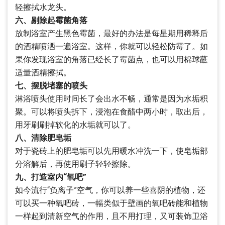
轻擦拭水龙头。
六、剔除起霉菌角落
放制浴室产生黑色霉菌，最好的办法是每星期用稀释后
的酒精喷洒一遍浴室。这样，你就可以轻松防霉了。如
果你发现浴室的角落已经长了霉菌点，也可以用棉球蘸
适量酒精擦拭。
七、摆脱堵塞的喷头
淋浴喷头使用时间长了会出水不畅，通常是因为水垢积
聚。可以将喷头拆下，浸泡在食醋中两小时，取出后，
用牙刷刷掉软化的水垢就可以了。
八、清除肥皂垢
对于瓷砖上的肥皂垢可以先用暖水冲洗一下，使皂垢部
分溶解后，再使用刷子轻轻擦除。
九、打造室内“氧吧”
如今流行“负离子”空气，你可以养一些喜阴的植物，还
可以买一种氧吧砖，一幅类似于壁画的氧吧砖能和植物
一样起到清新空气的作用，且不用打理，又可装饰卫浴