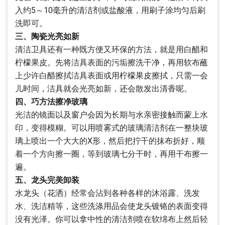
入约5～10毫升的清洁剂或盐酸液，用刷子涂均匀后刷
洗即可。
三、陶瓷光亮如新
清洁卫具还有一种既方便又环保的方法，就是用白醋和
柠檬果皮。先将洁具表面的污垢擦洗干净，再用软布蘸
上少许白醋擦拭洁具表面或用柠檬果皮擦拭，只需一会
儿时间，洁具就会光亮如新，还会散发出清香呢。
四、巧方法擦净玻璃
光洁的镜面以及窗户会因为长期与水亲密接触而蒙上水
印，变得模糊。可以用喷雾式的玻璃清洁剂在一整块玻
璃上喷出一个大大的X形，然后把拧干的抹布折好，顺
着一个方向擦一圈，等到玻璃七分干时，再用干布擦一
遍。
五、龙头完美卸装
水龙头（花洒）经常会沾到各种各样的沐浴露、洗发
水、洗洁精等，这些洗涤用品会使龙头镀铬的表面变得
没有光泽。你可以拿中性的清洁剂喷在软绵布上然后轻