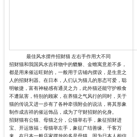
最佳风水摆件招财猫 左右手作用大不同
招财猫和我国风水吉祥物中的貔貅、金蟾寓意差不多，
都是用来催运旺财的，一般用于店铺内摆设，是生意之
人的招财利器。在日本，人们认为猫儿的形态可爱，聪
明敏捷，富有神秘感有通灵之力，此外猫还能守护粮食
不遭鼠害，特别的顾家，在养猫之气风行的同时，关于
猫的传说又进一步有了各种牵强附会的说法，将其形象
制作成吉祥的催运饰品，成为了守财招财的化身。
招财猫有公猫、母猫之分，公猫举右手，象征招财进
宝、开运致福；母猫举左手，象征广结善缘、千客万
来。在日本一般店家摆放的多是母猫，因为日本人相信