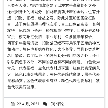
只要有人潮。招财猫寓意除了以左右手高举划分之外，
还根据身上的团划分，招财猫胸前挂着的金铃，也有开
运、招财、招福、缘起之意。除此外宝船图案象征财
富，茄子象征愿望与理想实现，富士山象征富贵、名利
双得，龟鹤象征长寿，松竹梅象征吉祥，四季花卉象征
富贵，樱花象征爱情、事业顺利，鱼象征年年有余。
四百多年发展演变，招财猫已经不再局限于固定的神态
和动作，颜色也开始多样化，大小各异，而且各类造型
名目繁多。除了以身上的划分划分作用功效之外，还可
以以颜色来区分，不同的颜色有不同的寓意。白色最为
常见，代表招福，金色代表财运亨通，红色代表无病息
灾，绿色代表金榜题名，黄色代表缔结良缘，黑色代表
避邪消灾，蓝色代表事业有成，粉色代表恋爱顺利，紫
色代表美丽健康。
22 4 月, 2021
(0) 评论