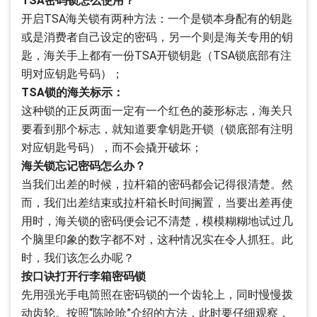
TSA密码锁怎么使用？
开启TSA海关锁有两种方法：一个是锁本身配有的钥匙
或是消费者自己设定的密码，另一个则是海关专用的钥
匙，海关手上都有一份TSA开锁钥匙（TSA锁底部有注
明对应钥匙号码）；
TSA锁的海关标示：
这种锁的正反两面一定有一个红色的菱形标志，海关只
要看到那个标志，就知道要拿钥匙开锁（锁底部有注明
对应钥匙号码），而不会撬开破坏；
海关锁忘记密码怎么办？
当我们出差的时候，拉杆箱的密码都会记得很清楚。然
而，我们出差结束或拉杆箱长时间搁置，当要出差再使
用时，海关锁的密码便会记不清楚，模模糊糊地试过几
个脑里印象的数字都不对，这种情况实在令人抓狂。此
时，我们该怎么办呢？
按口诀打开行李箱密码锁
先用强光手电筒照在密码锁的一个齿轮上，同时慢慢拨
动齿轮。按照“陈呛呛”介绍的方法，此时要仔细观察，