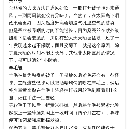
蚕丝被
蚕丝被的去味方法是通风处吹。一般打开被子挂起来通
风，一到两周就会没有异味了。当然了，在太阳底下晒
效果会更好，因为温度升高会加速气孔里空气的替换。
但是蚕丝被曝晒的时间不能过长，因为桑蚕丝在紫外线
照射下是会变脆的。所以有些人天天晒蚕丝被，过了一
年发现越来越不保暖，而且变薄了，就是这个原因。除
了夏天晒的时间不能太长外，其他非太阳直射的情况
下，是可以晒2个小时的。
羊毛被
羊毛被最为贴身的被子，但是放久后难免还会有一些怪
味。去除这些怪味可以把酒精均匀的喷在羊毛上，然后
将少量黄米撒在羊毛上轻轻抽打或用软毛刷顺着刷1-2
遍，记住手法一定要轻！
等软毛干了以后，把黄米抖掉，然后将羊毛被紧紧地卷
起放上一些樟脑丸闷上一段时间（两个月左右），异味
便可随酒精和樟脑挥发掉。
保养方面，羊毛被最好不要用水洗。有条件的建议干