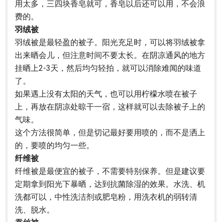
用太多，三四块香皂就可，香皂以后还可以用，不会浪
费的。
羽绒被
羽绒被是最轻盈的被子。阳光充足时，可以将羽绒被拿
出来晒会儿，但注意时间不要太长。在阴凉通风的地方
挂晒上2-3天，然后均匀轻拍，就可以消除难闻的味道
了。
如果遇上没有太阳的天气，也可以用柠檬水喷在被子
上，再放在阴凉处晾干一宿，这样就可以去除被子上的
气味。
这个方法很简单，但是切记最好要用喷的，而不是洒上
的，要喷的均匀一些。
纤维被
纤维被是最便宜的被子，不需要特别保养。但是建议要
定期拿到阳光下暴晒，达到抗菌除湿的效果。水洗、机
洗都可以，中性洗洁剂或肥皂粉，用洗衣机的弱转清
洗、脱水。