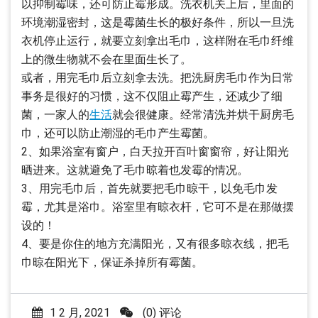
以抑制霉味，还可防止霉形成。洗衣机关上后，里面的
环境潮湿密封，这是霉菌生长的极好条件，所以一旦洗
衣机停止运行，就要立刻拿出毛巾，这样附在毛巾纤维
上的微生物就不会在里面生长了。
或者，用完毛巾后立刻拿去洗。把洗厨房毛巾作为日常
事务是很好的习惯，这不仅阻止霉产生，还减少了细
菌，一家人的
生活
就会很健康。经常清洗并烘干厨房毛
巾，还可以防止潮湿的毛巾产生霉菌。
2、如果浴室有窗户，白天拉开百叶窗窗帘，好让阳光
晒进来。这就避免了毛巾晾着也发霉的情况。
3、用完毛巾后，首先就要把毛巾晾干，以免毛巾发
霉，尤其是浴巾。浴室里有晾衣杆，它可不是在那做摆
设的！
4、要是你住的地方充满阳光，又有很多晾衣线，把毛
巾晾在阳光下，保证杀掉所有霉菌。
1 2 月, 2021
(0) 评论