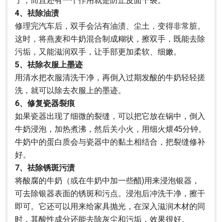
了，而且还有一个作用就是防止皮面干裂。
4、祛除油渍
修理完汽车后，双手会沾有油渍、尘土，变得非常脏。
这时，将燕麦和牛奶混合制成糊状，擦双手，既能去除
污垢，又能滋润双手，让手部更加柔软、细嫩。
5、祛除衣服上墨迹
用清水把衣服清洗干净，再倒入过期发酸的牛奶轻轻搓
洗，就可以除去衣服上的墨迹。
6、修复瓷器裂痕
如果瓷器出现了细微的裂缝，可以把它放在锅中，倒入
牛奶浸泡，加热煮沸，然后关小火，用细火煨45分钟。
牛奶中的蛋白质会与瓷器中的黏土相结合，把裂缝修补
好。
7、祛除锈斑污渍
将酸腐的牛奶（或在牛奶中加一些醋)用来浸泡银器，
可去除银器表面的锈斑和污点。浸泡后冲洗干净，擦干
即可。它还可以用来给家具抛光，在深入滋润木材的同
时，其酸性成分还能去除灰尘和污垢，效果很好。