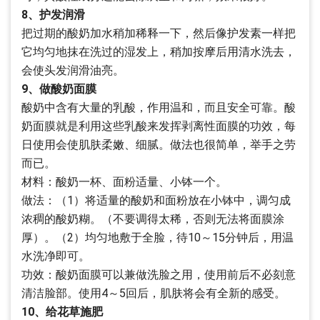
8、护发润滑
把过期的酸奶加水稍加稀释一下，然后像护发素一样把
它均匀地抹在洗过的湿发上，稍加按摩后用清水洗去，
会使头发润滑油亮。
9、做酸奶面膜
酸奶中含有大量的乳酸，作用温和，而且安全可靠。酸
奶面膜就是利用这些乳酸来发挥剥离性面膜的功效，每
日使用会使肌肤柔嫩、细腻。做法也很简单，举手之劳
而已。
材料：酸奶一杯、面粉适量、小钵一个。
做法：（1）将适量的酸奶和面粉放在小钵中，调匀成
浓稠的酸奶糊。（不要调得太稀，否则无法将面膜涂
厚）。（2）均匀地敷于全脸，待10～15分钟后，用温
水洗净即可。
功效：酸奶面膜可以兼做洗脸之用，使用前后不必刻意
清洁脸部。使用4～5回后，肌肤将会有全新的感受。
10、给花草施肥