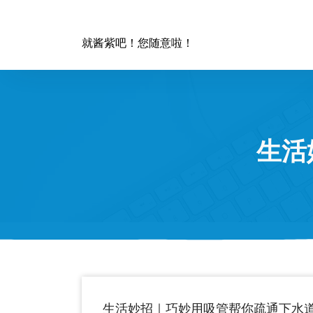
跳
至
正
就酱紫吧！您随意啦！
文
生活
生活妙招｜巧妙用吸管帮你疏通下水