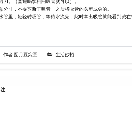
剪刀。（普通喝饮料的吸管就可以）。
意分寸，不要剪断了吸管，之后将吸管的头剪成尖的。
排水管里，轻轻转吸管，等待水流完，此时拿出吸管就能看到藏在
作者
圆月豆宛豆
生活妙招
注